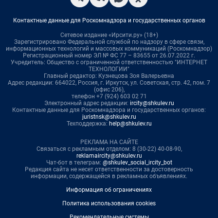
Контактные данные для Роскомнадзора и государственных органов
Сетевое издание «Ирсити.ру» (18+)
Зарегистрировано Федеральной службой по надзору в сфере связи,
информационных технологий и массовых коммуникаций (Роскомнадзор)
Регистрационный номер ЭЛ № ФС 77 – 83655 от 26.07.2022 г.
Учредитель: Общество с ограниченной ответственностью "ИНТЕРНЕТ
ТЕХНОЛОГИИ"
Главный редактор: Кузнецова Зоя Валерьевна
Адрес редакции: 664022, Россия, г. Иркутск, ул. Советская, стр. 42, пом. 7
(офис 206),
телефон +7 (924) 603 02 71
Электронный адрес редакции:
ircity@shkulev.ru
Контактные данные для Роскомнадзора и государственных органов:
juristnsk@shkulev.ru
Техподдержка:
help@shkulev.ru
РЕКЛАМА НА САЙТЕ
Связаться с рекламным отделом: 8 (30-22) 40-08-90,
reklamaircity@shkulev.ru
Чат-бот в телеграм:
@shkulev_social_ircity_bot
Редакция сайта не несет ответственности за достоверность
информации, содержащейся в рекламных объявлениях.
Информация об ограничениях
Политика использования cookies
Рекомендательные системы