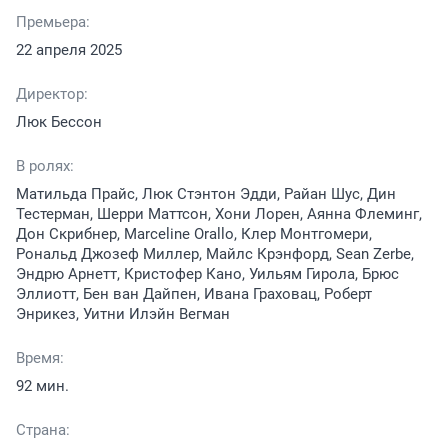
Премьера:
22 апреля 2025
Директор:
Люк Бессон
В ролях:
Матильда Прайс, Люк Стэнтон Эдди, Райан Шус, Дин
Тестерман, Шерри Маттсон, Хони Лорен, Аянна Флеминг,
Дон Скрибнер, Marceline Orallo, Клер Монтгомери,
Рональд Джозеф Миллер, Майлс Крэнфорд, Sean Zerbe,
Эндрю Арнетт, Кристофер Кано, Уильям Гирола, Брюс
Эллиотт, Бен ван Дайпен, Ивана Граховац, Роберт
Энрикез, Уитни Илэйн Вегман
Время:
92 мин.
Страна: