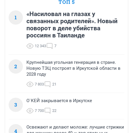
ТОП 5
«Насиловал на глазах у
1
связанных родителей». Новый
поворот в деле убийства
россиян в Таиланде
12 343
7
Крупнейшая угольная генерация в стране.
2
Новую ТЭЦ построят в Иркутской области в
2028 году
7 803
21
О`КЕЙ закрывается в Иркутске
3
7 700
22
Освежают и делают моложе: лучшие стрижки
4
для женщин после 40 — топ стильных