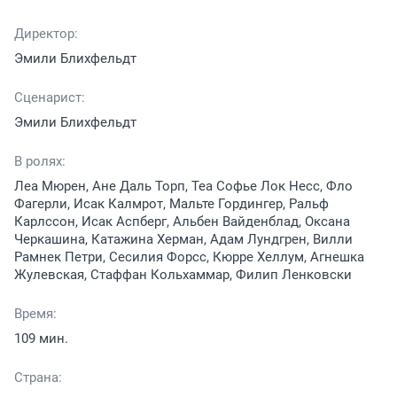
Директор:
Эмили Блихфельдт
Сценарист:
Эмили Блихфельдт
В ролях:
Леа Мюрен, Ане Даль Торп, Теа Софье Лок Несс, Фло
Фагерли, Исак Калмрот, Мальте Гордингер, Ральф
Карлссон, Исак Аспберг, Альбен Вайденблад, Оксана
Черкашина, Катажина Херман, Адам Лундгрен, Вилли
Рамнек Петри, Сесилия Форсс, Кюрре Хеллум, Агнешка
Жулевская, Стаффан Кольхаммар, Филип Ленковски
Время:
109 мин.
Страна: