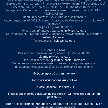
Зарегистрировано Федеральной службой по надзору в сфере связи,
информационных технологий и массовых коммуникаций (Роскомнадзор)
Регистрационный номер ЭЛ № ФС 77 – 83655 от 26.07.2022 г.
Учредитель: Общество с ограниченной ответственностью "ИНТЕРНЕТ
ТЕХНОЛОГИИ"
Главный редактор: Кузнецова Зоя Валерьевна
Адрес редакции: 664022, Россия, г. Иркутск, ул. Советская, стр. 42, пом. 7
(офис 206),
телефон +7 (924) 603 02 71
Электронный адрес редакции:
ircity@shkulev.ru
Контактные данные для Роскомнадзора и государственных органов:
juristnsk@shkulev.ru
Техподдержка:
help@shkulev.ru
РЕКЛАМА НА САЙТЕ
Связаться с рекламным отделом: 8 (30-22) 40-08-90,
reklamaircity@shkulev.ru
Чат-бот в телеграм:
@shkulev_social_ircity_bot
Редакция сайта не несет ответственности за достоверность
информации, содержащейся в рекламных объявлениях.
Информация об ограничениях
Политика использования cookies
Рекомендательные системы
Пользовательское соглашение сервиса «Подписка без баннерной
рекламы»
Политика конфиденциальности и обработки персональных данных и
правила использования сайта