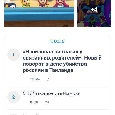
+4
ТОП 5
«Насиловал на глазах у
1
связанных родителей». Новый
поворот в деле убийства
россиян в Таиланде
12 546
7
О`КЕЙ закрывается в Иркутске
2
8 670
23