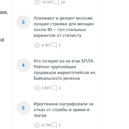
10 337
24
и, 
Освежают и делают моложе:
3
лучшие стрижки для женщин
после 40 — топ стильных
вариантов от стилиста
й 
8 307
2
Кто потерял из-за атак БПЛА.
4
Рейтинг крупнейших
продавцов маркетплейсов из
Байкальского региона
5 837
3
Иркутянина оштрафовали за
5
отказ от службы в армии и
театре
4 739
2