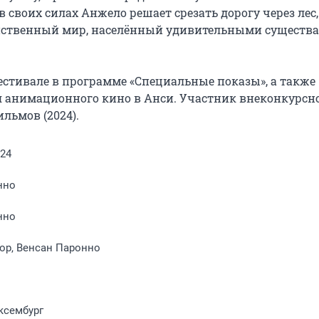
 своих силах Анжело решает срезать дорогу через лес, 
инственный мир, населённый удивительными существам
тивале в программе «Специальные показы», а также 
 анимационного кино в Анси. Участник внеконкурсно
льмов (2024).
024
нно
нно
ор, Венсан Паронно
ксембург