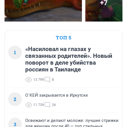
+7
ТОП 5
«Насиловал на глазах у
1
связанных родителей». Новый
поворот в деле убийства
россиян в Таиланде
13 799
8
О`КЕЙ закрывается в Иркутске
2
11 739
26
Освежают и делают моложе: лучшие стрижки
3
для женщин после 40 — топ стильных