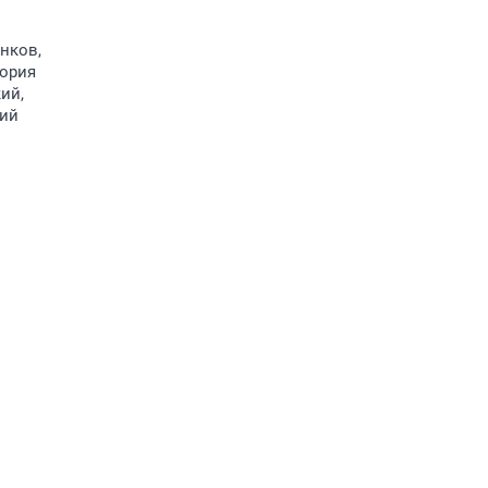
нков,
тория
ий,
рий