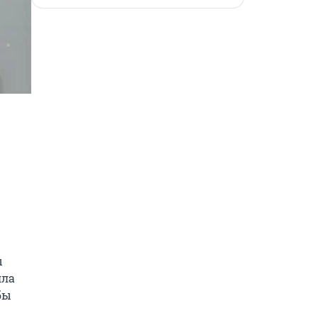
 
ла 
ы 