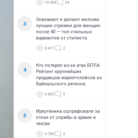
10 469
24
Освежают и делают моложе:
3
лучшие стрижки для женщин
после 40 — топ стильных
вариантов от стилиста
8 411
2
Кто потерял из-за атак БПЛА.
4
Рейтинг крупнейших
продавцов маркетплейсов из
Байкальского региона
5 893
3
Иркутянина оштрафовали за
5
отказ от службы в армии и
театре
4 785
3