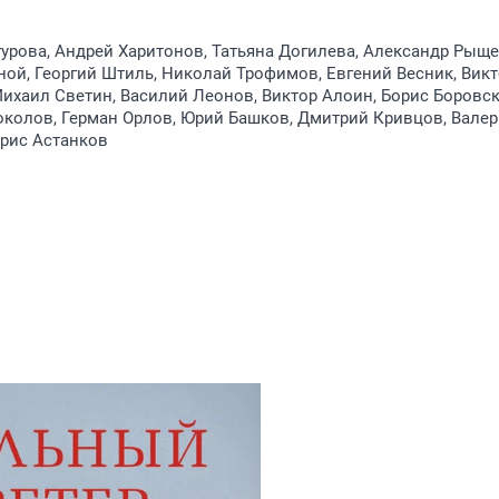
урова, Андрей Харитонов, Татьяна Догилева, Александр Рыще
ой, Георгий Штиль, Николай Трофимов, Евгений Весник, Вик
ихаил Светин, Василий Леонов, Виктор Алоин, Борис Боровск
околов, Герман Орлов, Юрий Башков, Дмитрий Кривцов, Вале
орис Астанков