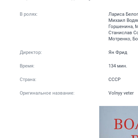
В ролях:
Лариса Белог
Михаил Водян
Горшенина, М
Станислав С
Мотренко, Б
Директор:
Ян Фрид
Время:
134 мин.
Страна:
СССР
Оригинальное название:
Volnyy veter