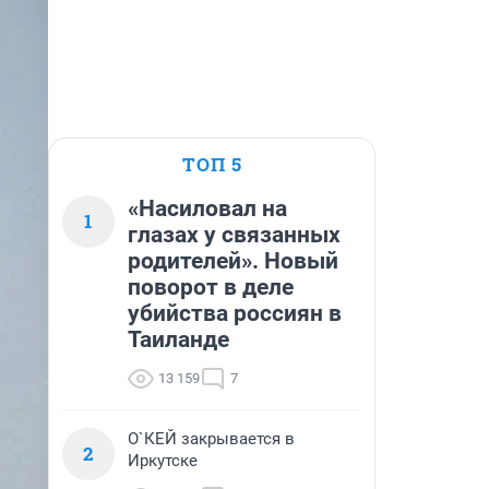
ТОП 5
«Насиловал на
1
глазах у связанных
родителей». Новый
поворот в деле
убийства россиян в
Таиланде
13 159
7
О`КЕЙ закрывается в
2
Иркутске