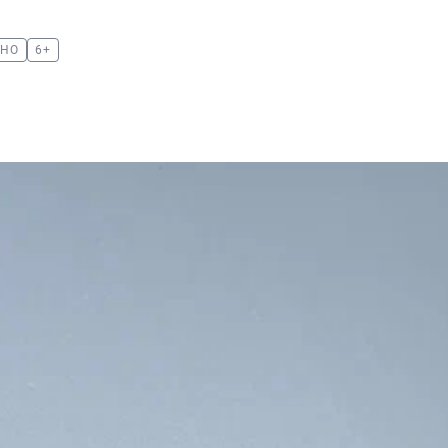
НО
6+