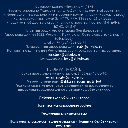
Сетевое издание «Ирсити.ру» (18+)
Зарегистрировано Федеральной службой по надзору в сфере связи,
информационных технологий и массовых коммуникаций (Роскомнадзор)
Регистрационный номер ЭЛ № ФС 77 – 83655 от 26.07.2022 г.
Учредитель: Общество с ограниченной ответственностью "ИНТЕРНЕТ
ТЕХНОЛОГИИ"
Главный редактор: Кузнецова Зоя Валерьевна
Адрес редакции: 664022, Россия, г. Иркутск, ул. Советская, стр. 42, пом. 7
(офис 206),
телефон +7 (924) 603 02 71
Электронный адрес редакции:
ircity@shkulev.ru
Контактные данные для Роскомнадзора и государственных органов:
juristnsk@shkulev.ru
Техподдержка:
help@shkulev.ru
РЕКЛАМА НА САЙТЕ
Связаться с рекламным отделом: 8 (30-22) 40-08-90,
reklamaircity@shkulev.ru
Чат-бот в телеграм:
@shkulev_social_ircity_bot
Редакция сайта не несет ответственности за достоверность
информации, содержащейся в рекламных объявлениях.
Информация об ограничениях
Политика использования cookies
Рекомендательные системы
Пользовательское соглашение сервиса «Подписка без баннерной
рекламы»