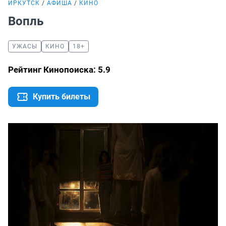
ИРКУТСК
АФИША
КИНО
Вопль
УЖАСЫ
КИНО
18+
Рейтинг Кинопоиска: 5.9
Купить билеты