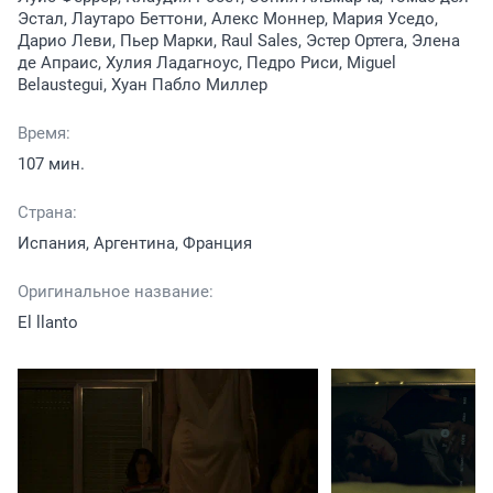
Эстал, Лаутаро Беттони, Алекс Моннер, Мария Уседо,
Дарио Леви, Пьер Марки, Raul Sales, Эстер Ортега, Элена
де Апраис, Хулия Ладагноус, Педро Риси, Miguel
Belaustegui, Хуан Пабло Миллер
Время:
107 мин.
Страна:
Испания, Аргентина, Франция
Оригинальное название:
El llanto