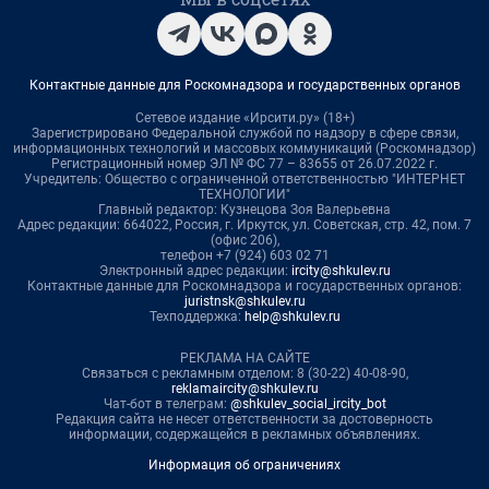
Контактные данные для Роскомнадзора и государственных органов
Сетевое издание «Ирсити.ру» (18+)
Зарегистрировано Федеральной службой по надзору в сфере связи,
информационных технологий и массовых коммуникаций (Роскомнадзор)
Регистрационный номер ЭЛ № ФС 77 – 83655 от 26.07.2022 г.
Учредитель: Общество с ограниченной ответственностью "ИНТЕРНЕТ
ТЕХНОЛОГИИ"
Главный редактор: Кузнецова Зоя Валерьевна
Адрес редакции: 664022, Россия, г. Иркутск, ул. Советская, стр. 42, пом. 7
(офис 206),
телефон +7 (924) 603 02 71
Электронный адрес редакции:
ircity@shkulev.ru
Контактные данные для Роскомнадзора и государственных органов:
juristnsk@shkulev.ru
Техподдержка:
help@shkulev.ru
РЕКЛАМА НА САЙТЕ
Связаться с рекламным отделом: 8 (30-22) 40-08-90,
reklamaircity@shkulev.ru
Чат-бот в телеграм:
@shkulev_social_ircity_bot
Редакция сайта не несет ответственности за достоверность
информации, содержащейся в рекламных объявлениях.
Информация об ограничениях