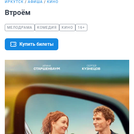
ИРКУТСК
АФИША
КИНО
Втроём
МЕЛОДРАМА
КОМЕДИЯ
КИНО
16+
Купить билеты