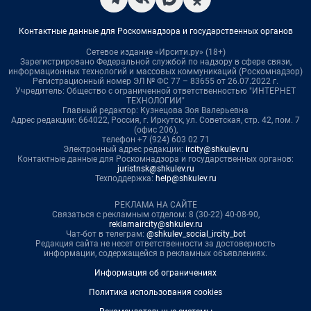
Контактные данные для Роскомнадзора и государственных органов
Сетевое издание «Ирсити.ру» (18+)
Зарегистрировано Федеральной службой по надзору в сфере связи,
информационных технологий и массовых коммуникаций (Роскомнадзор)
Регистрационный номер ЭЛ № ФС 77 – 83655 от 26.07.2022 г.
Учредитель: Общество с ограниченной ответственностью "ИНТЕРНЕТ
ТЕХНОЛОГИИ"
Главный редактор: Кузнецова Зоя Валерьевна
Адрес редакции: 664022, Россия, г. Иркутск, ул. Советская, стр. 42, пом. 7
(офис 206),
телефон +7 (924) 603 02 71
Электронный адрес редакции:
ircity@shkulev.ru
Контактные данные для Роскомнадзора и государственных органов:
juristnsk@shkulev.ru
Техподдержка:
help@shkulev.ru
РЕКЛАМА НА САЙТЕ
Связаться с рекламным отделом: 8 (30-22) 40-08-90,
reklamaircity@shkulev.ru
Чат-бот в телеграм:
@shkulev_social_ircity_bot
Редакция сайта не несет ответственности за достоверность
информации, содержащейся в рекламных объявлениях.
Информация об ограничениях
Политика использования cookies