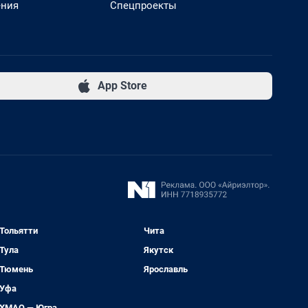
ения
Спецпроекты
App Store
Тольятти
Чита
Тула
Якутск
Тюмень
Ярославль
Уфа
ХМАО — Югра