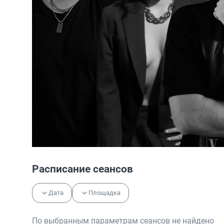
Расписание сеансов
Дата
Площадка
По выбранным параметрам сеансов не найдено