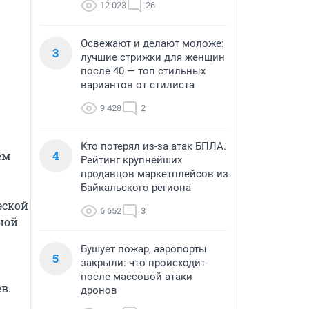
12 023
26
Освежают и делают моложе:
3
лучшие стрижки для женщин
после 40 — топ стильных
вариантов от стилиста
9 428
2
Кто потерял из-за атак БПЛА.
4
м 
Рейтинг крупнейших
продавцов маркетплейсов из
Байкальского региона
кой 
6 652
3
й 
Бушует пожар, аэропорты
5
закрыли: что происходит
после массовой атаки
.

дронов