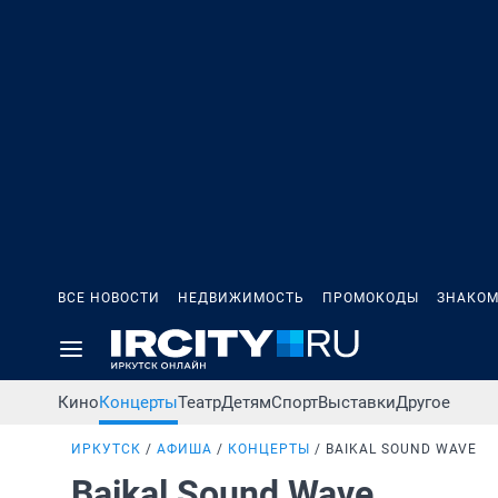
ВСЕ НОВОСТИ
НЕДВИЖИМОСТЬ
ПРОМОКОДЫ
ЗНАКОМ
Кино
Концерты
Театр
Детям
Спорт
Выставки
Другое
ИРКУТСК
АФИША
КОНЦЕРТЫ
BAIKAL SOUND WAVE
Baikal Sound Wave