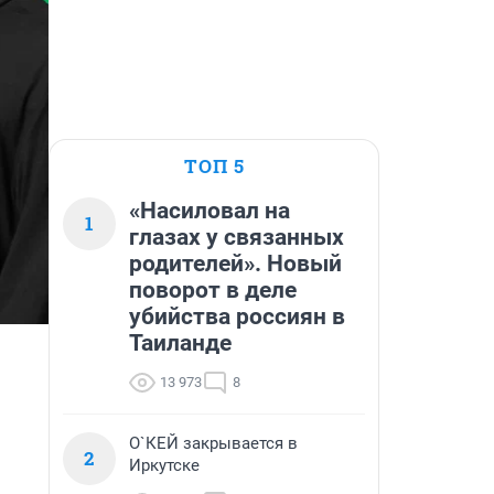
ТОП 5
«Насиловал на
1
глазах у связанных
родителей». Новый
поворот в деле
убийства россиян в
Таиланде
13 973
8
О`КЕЙ закрывается в
2
Иркутске