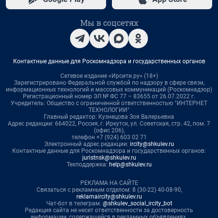
Мы в соцсетях
Контактные данные для Роскомнадзора и государственных органов
Сетевое издание «Ирсити.ру» (18+)
Зарегистрировано Федеральной службой по надзору в сфере связи,
информационных технологий и массовых коммуникаций (Роскомнадзор)
Регистрационный номер ЭЛ № ФС 77 – 83655 от 26.07.2022 г.
Учредитель: Общество с ограниченной ответственностью "ИНТЕРНЕТ
ТЕХНОЛОГИИ"
Главный редактор: Кузнецова Зоя Валерьевна
Адрес редакции: 664022, Россия, г. Иркутск, ул. Советская, стр. 42, пом. 7
(офис 206),
телефон +7 (924) 603 02 71
Электронный адрес редакции:
ircity@shkulev.ru
Контактные данные для Роскомнадзора и государственных органов:
juristnsk@shkulev.ru
Техподдержка:
help@shkulev.ru
РЕКЛАМА НА САЙТЕ
Связаться с рекламным отделом: 8 (30-22) 40-08-90,
reklamaircity@shkulev.ru
Чат-бот в телеграм:
@shkulev_social_ircity_bot
Редакция сайта не несет ответственности за достоверность
информации, содержащейся в рекламных объявлениях.