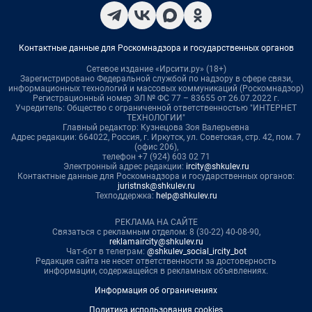
Контактные данные для Роскомнадзора и государственных органов
Сетевое издание «Ирсити.ру» (18+)
Зарегистрировано Федеральной службой по надзору в сфере связи,
информационных технологий и массовых коммуникаций (Роскомнадзор)
Регистрационный номер ЭЛ № ФС 77 – 83655 от 26.07.2022 г.
Учредитель: Общество с ограниченной ответственностью "ИНТЕРНЕТ
ТЕХНОЛОГИИ"
Главный редактор: Кузнецова Зоя Валерьевна
Адрес редакции: 664022, Россия, г. Иркутск, ул. Советская, стр. 42, пом. 7
(офис 206),
телефон +7 (924) 603 02 71
Электронный адрес редакции:
ircity@shkulev.ru
Контактные данные для Роскомнадзора и государственных органов:
juristnsk@shkulev.ru
Техподдержка:
help@shkulev.ru
РЕКЛАМА НА САЙТЕ
Связаться с рекламным отделом: 8 (30-22) 40-08-90,
reklamaircity@shkulev.ru
Чат-бот в телеграм:
@shkulev_social_ircity_bot
Редакция сайта не несет ответственности за достоверность
информации, содержащейся в рекламных объявлениях.
Информация об ограничениях
Политика использования cookies