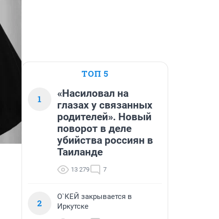
ТОП 5
«Насиловал на
1
глазах у связанных
родителей». Новый
поворот в деле
убийства россиян в
Таиланде
13 279
7
О`КЕЙ закрывается в
2
Иркутске