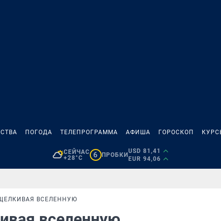
СТВА
ПОГОДА
ТЕЛЕПРОГРАММА
АФИША
ГОРОСКОП
КУРС
USD 81,41
СЕЙЧАС
6
ПРОБКИ
+28°C
EUR 94,06
СЩЕЛКИВАЯ ВСЕЛЕННУЮ
кивая вселенную