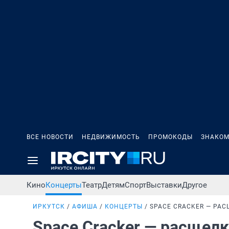
ВСЕ НОВОСТИ
НЕДВИЖИМОСТЬ
ПРОМОКОДЫ
ЗНАКОМ
Кино
Концерты
Театр
Детям
Спорт
Выставки
Другое
ИРКУТСК
АФИША
КОНЦЕРТЫ
SPACE CRACKER — РА
Space Cracker — расщел