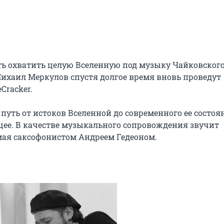
ь охватить целую Вселенную под музыку Чайковского,
ихаил Меркулов спустя долгое время вновь проведут 
racker.

уть от истоков Вселенной до современного ее состоян
щее. В качестве музыкального сопровождения звучит 
ая саксофонистом Андреем Гедеоном.
