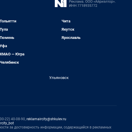
Тольятти
Чита
Тула
Якутск
Тюмень
Ярославль
Уфа
ХМАО — Югра
Челябинск
Ульяновск
0-22) 40-08-90,
reklamaircity@shkulev.ru
rcity_bot
нности за достоверность информации, содержащейся в рекламных