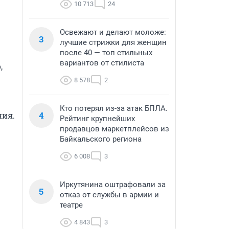
10 713
24
Освежают и делают моложе:
3
лучшие стрижки для женщин
после 40 — топ стильных
вариантов от стилиста
 
8 578
2
Кто потерял из-за атак БПЛА.
4
ия. 
Рейтинг крупнейших
продавцов маркетплейсов из
Байкальского региона
6 008
3
Иркутянина оштрафовали за
5
отказ от службы в армии и
театре
4 843
3