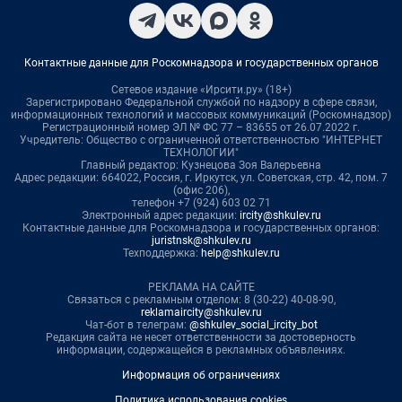
Контактные данные для Роскомнадзора и государственных органов
Сетевое издание «Ирсити.ру» (18+)
Зарегистрировано Федеральной службой по надзору в сфере связи,
информационных технологий и массовых коммуникаций (Роскомнадзор)
Регистрационный номер ЭЛ № ФС 77 – 83655 от 26.07.2022 г.
Учредитель: Общество с ограниченной ответственностью "ИНТЕРНЕТ
ТЕХНОЛОГИИ"
Главный редактор: Кузнецова Зоя Валерьевна
Адрес редакции: 664022, Россия, г. Иркутск, ул. Советская, стр. 42, пом. 7
(офис 206),
телефон +7 (924) 603 02 71
Электронный адрес редакции:
ircity@shkulev.ru
Контактные данные для Роскомнадзора и государственных органов:
juristnsk@shkulev.ru
Техподдержка:
help@shkulev.ru
РЕКЛАМА НА САЙТЕ
Связаться с рекламным отделом: 8 (30-22) 40-08-90,
reklamaircity@shkulev.ru
Чат-бот в телеграм:
@shkulev_social_ircity_bot
Редакция сайта не несет ответственности за достоверность
информации, содержащейся в рекламных объявлениях.
Информация об ограничениях
Политика использования cookies