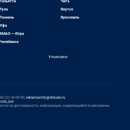
Тольятти
Чита
Тула
Якутск
Тюмень
Ярославль
Уфа
ХМАО — Югра
Челябинск
Ульяновск
0-22) 40-08-90,
reklamaircity@shkulev.ru
rcity_bot
нности за достоверность информации, содержащейся в рекламных