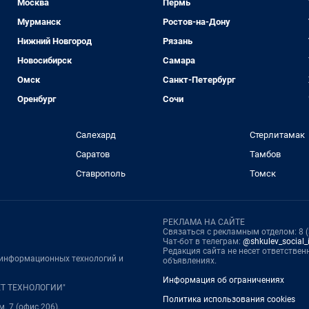
Москва
Пермь
Мурманск
Ростов-на-Дону
Нижний Новгород
Рязань
Новосибирск
Самара
Омск
Санкт-Петербург
Оренбург
Сочи
Салехард
Стерлитамак
Саратов
Тамбов
Ставрополь
Томск
РЕКЛАМА НА САЙТЕ
Связаться с рекламным отделом: 8 (3
Чат-бот в телеграм:
@shkulev_social_i
Редакция сайта не несет ответстве
, информационных технологий и
объявлениях.
Информация об ограничениях
НЕТ ТЕХНОЛОГИИ"
Политика использования cookies
м. 7 (офис 206),