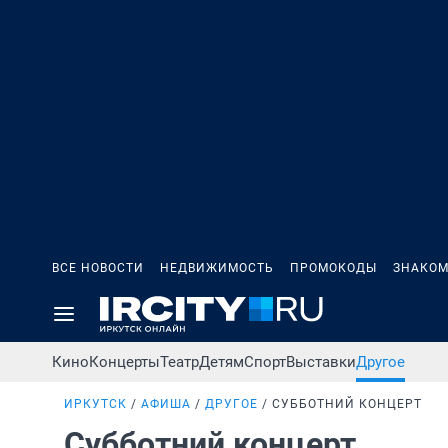
ВСЕ НОВОСТИ
НЕДВИЖИМОСТЬ
ПРОМОКОДЫ
ЗНАКОМ
Кино
Концерты
Театр
Детям
Спорт
Выставки
Другое
ИРКУТСК
АФИША
ДРУГОЕ
СУББОТНИЙ КОНЦЕРТ
Субботний концерт