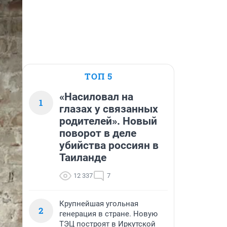
ТОП 5
«Насиловал на
1
глазах у связанных
родителей». Новый
поворот в деле
убийства россиян в
Таиланде
12 337
7
Крупнейшая угольная
2
генерация в стране. Новую
ТЭЦ построят в Иркутской