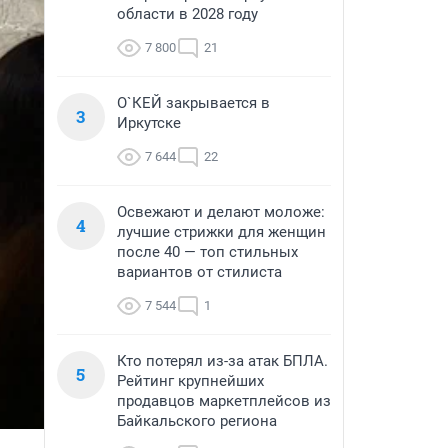
области в 2028 году
7 800
21
О`КЕЙ закрывается в
3
Иркутске
7 644
22
Освежают и делают моложе:
4
лучшие стрижки для женщин
после 40 — топ стильных
вариантов от стилиста
7 544
1
Кто потерял из-за атак БПЛА.
5
Рейтинг крупнейших
продавцов маркетплейсов из
Байкальского региона