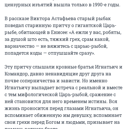
цензурных изъятий вышла только в 1990-е годы.

В рассказе Виктора Астафьева старый рыбак 
поведал старинную притчу о гигантской Царь-
рыбе, обитающей в Енисее: «А ежли у вас, робяты, 
за душой што есть, тяжкий грех, срам какой, 
варначество — не вяжитесь с царью-рыбой, 
попадется коды — отпушшайте сразу».

Эту притчу слышали кровные братья Игнатьич и 
Командор, давно ненавидящие друг друга на 
почве соперничества и зависти. Но именно 
Игнатьичу выпадает встреча с реальной и вместе 
с тем мифологической Царь-рыбой, сражение с 
ней становится для него временем истины. Вся 
жизнь проносится перед глазами Игнатьича, он 
вспоминает обиженную им девушку, вспоминает 
свои грехи перед Богом и людьми, призывает на 
помощь родного брата.