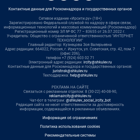
Контактные данные для Роскомнадзора и государственных органов
Сетевое издание «Ирсити.ру» (18+)
Зарегистрировано Федеральной службой по надзору в сфере связи,
информационных технологий и массовых коммуникаций (Роскомнадзор)
Регистрационный номер ЭЛ № ФС 77 – 83655 от 26.07.2022 г.
Учредитель: Общество с ограниченной ответственностью "ИНТЕРНЕТ
ТЕХНОЛОГИИ"
Главный редактор: Кузнецова Зоя Валерьевна
Адрес редакции: 664022, Россия, г. Иркутск, ул. Советская, стр. 42, пом. 7
(офис 206),
телефон +7 (924) 603 02 71
Электронный адрес редакции:
ircity@shkulev.ru
Контактные данные для Роскомнадзора и государственных органов:
juristnsk@shkulev.ru
Техподдержка:
help@shkulev.ru
РЕКЛАМА НА САЙТЕ
Связаться с рекламным отделом: 8 (30-22) 40-08-90,
reklamaircity@shkulev.ru
Чат-бот в телеграм:
@shkulev_social_ircity_bot
Редакция сайта не несет ответственности за достоверность
информации, содержащейся в рекламных объявлениях.
Информация об ограничениях
Политика использования cookies
Рекомендательные системы