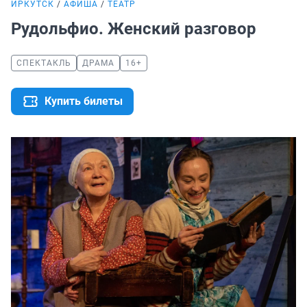
ИРКУТСК
АФИША
ТЕАТР
Рудольфио. Женский разговор
СПЕКТАКЛЬ
ДРАМА
16+
Купить билеты