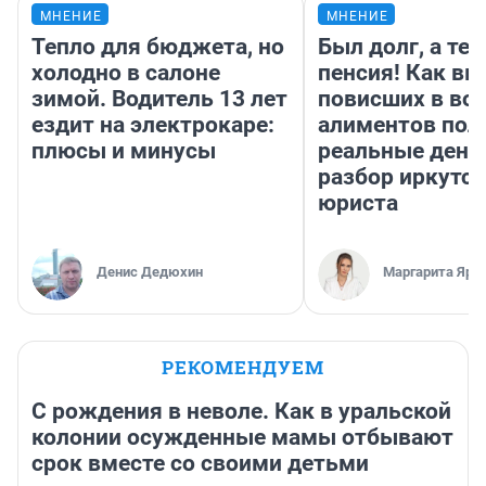
МНЕНИЕ
МНЕНИЕ
Тепло для бюджета, но
Был долг, а те
холодно в салоне
пенсия! Как вм
зимой. Водитель 13 лет
повисших в во
ездит на электрокаре:
алиментов пол
плюсы и минусы
реальные день
разбор иркутск
юриста
Денис Дедюхин
Маргарита Яро
РЕКОМЕНДУЕМ
С рождения в неволе. Как в уральской
колонии осужденные мамы отбывают
срок вместе со своими детьми