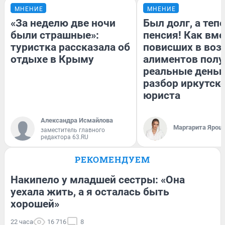
МНЕНИЕ
МНЕНИЕ
«За неделю две ночи
Был долг, а теп
были страшные»:
пенсия! Как вм
туристка рассказала об
повисших в воз
отдыхе в Крыму
алиментов полу
реальные деньг
разбор иркутск
юриста
Александра Исмайлова
Маргарита Ярош
заместитель главного
редактора 63.RU
РЕКОМЕНДУЕМ
Накипело у младшей сестры: «Она
уехала жить, а я осталась быть
хорошей»
22 часа
16 716
8