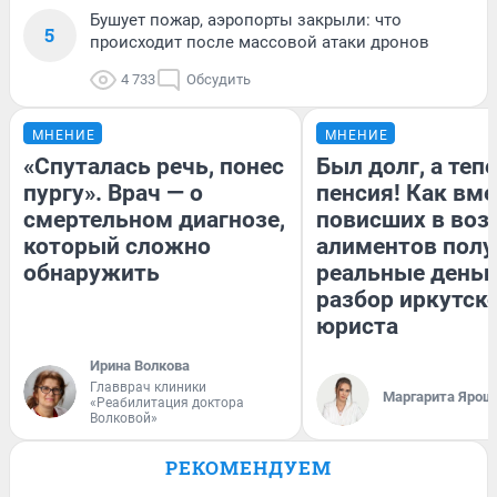
Бушует пожар, аэропорты закрыли: что
5
происходит после массовой атаки дронов
4 733
Обсудить
МНЕНИЕ
МНЕНИЕ
«Спуталась речь, понес
Был долг, а теп
пургу». Врач — о
пенсия! Как вм
смертельном диагнозе,
повисших в воз
который сложно
алиментов полу
обнаружить
реальные деньг
разбор иркутск
юриста
Ирина Волкова
Главврач клиники
Маргарита Ярош
«Реабилитация доктора
Волковой»
РЕКОМЕНДУЕМ