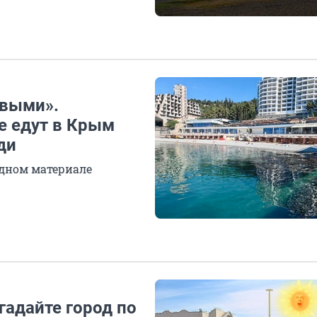
ивыми».
е едут в Крым
ди
одном материале
гадайте город по