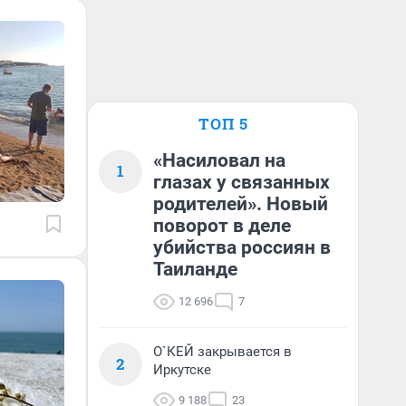
ТОП 5
«Насиловал на
1
глазах у связанных
родителей». Новый
поворот в деле
убийства россиян в
Таиланде
12 696
7
О`КЕЙ закрывается в
2
Иркутске
9 188
23