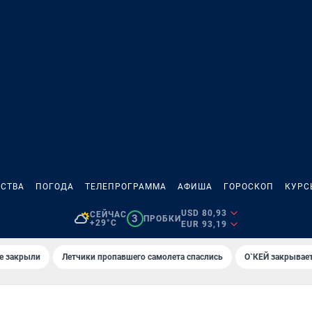
СТВА
ПОГОДА
ТЕЛЕПРОГРАММА
АФИША
ГОРОСКОП
КУРС
USD 80,93
СЕЙЧАС
3
ПРОБКИ
+29°C
EUR 93,19
е закрыли
Летчики пропавшего самолета спаслись
О`КЕЙ закрывает