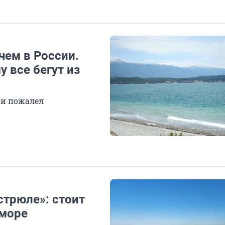
чем в России.
у все бегут из
 и пожалел
стрюле»: стоит
 море