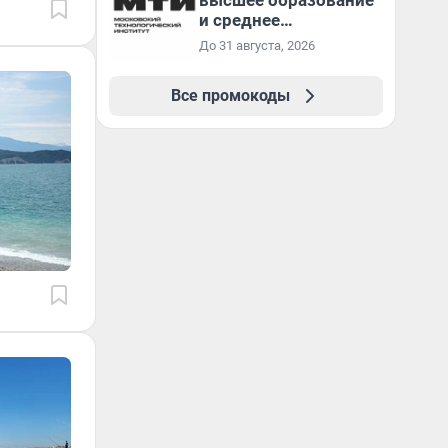
высшее образование
и среднее
специальное
До 31 августа, 2026
образование в
первый год обучения
Все промокоды