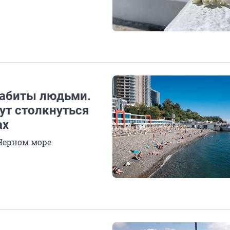
забиты людьми.
ут столкнуться
ах
 Черном море