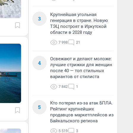
Крупнейшая угольная
3
генерация в стране. Новую
ТЭЦ построят в Иркутской
области в 2028 году
7 998
21
Освежают и делают моложе:
4
лучшие стрижки для женщин
после 40 — топ стильных
вариантов от стилиста
7 842
1
Кто потерял из-за атак БПЛА.
5
Рейтинг крупнейших
продавцов маркетплейсов из
Байкальского региона
5 519
3