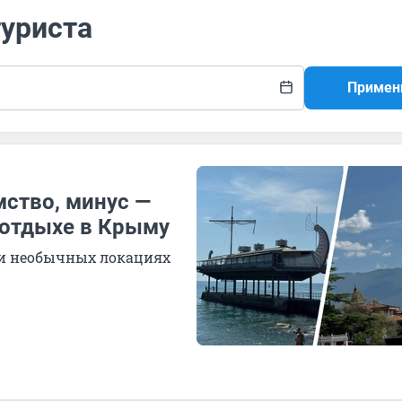
туриста
Примен
мство, минус —
 отдыхе в Крыму
х и необычных локациях