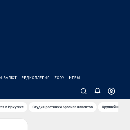
Ы ВАЛЮТ
РЕДКОЛЛЕГИЯ
ZODY
ИГРЫ
ся в Иркутске
Студия растяжки бросила клиентов
Крупнейшие про