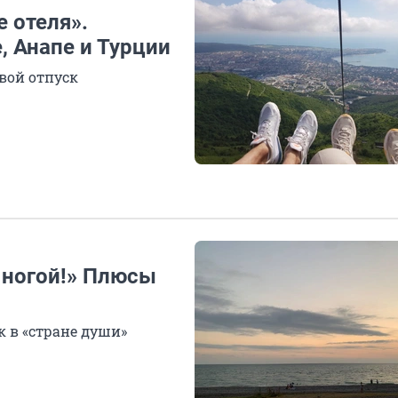
 отеля».
, Анапе и Турции
свой отпуск
 ногой!» Плюсы
к в «стране души»