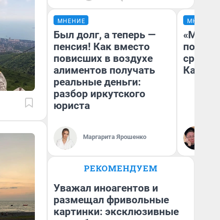
МНЕНИЕ
МНЕНИЕ
Был долг, а теперь —
«Машин
пенсия! Как вместо
полете
повисших в воздухе
сравни
алиментов получать
Казахс
реальные деньги:
разбор иркутского
юриста
Маргарита Ярошенко
Ан
РЕКОМЕНДУЕМ
Уважал иноагентов и
размещал фривольные
картинки: эксклюзивные