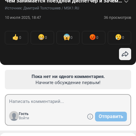
Чем занимается поездной диспетчер и зачем контролирует работу всей линии метро: видео
Источник: 
Дмитрий Толстошеев / MSK1.RU
10 июля 2025, 18:47
36 просмотров
0
0
0
0
0
Пока нет ни одного комментария.
Начните обсуждение первым!
Гость
Отправить
Войти