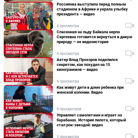
Россиянка выступила перед полным
стадионом в Африке и украла улыбку
президента — видео
4 просмотра
0
Спасенная на льду Байкала нерпа
Сергеевна готовится вернуться в дикую
природу — ее видеоистория
4 просмотра
0
Актер Влад Прохоров поделился
секретом, как похудел на 15
килограммов — видео
4 просмотра
0
Как живут дети в доме ребенка при
женской колонии. Видео
9 просмотров
0
Управляет самолетами и играет на
барабанах. История пилота, который
стал рок-звездой: видео
2 просмотра
0