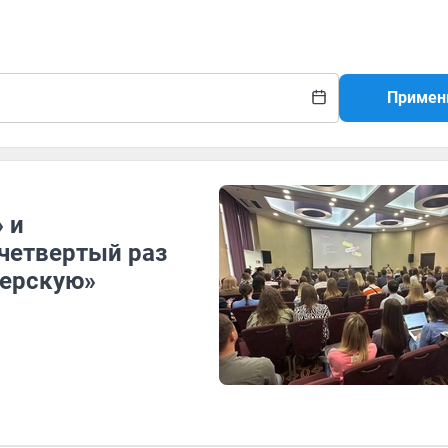
Примен
 и
 четвертый раз
ерскую»