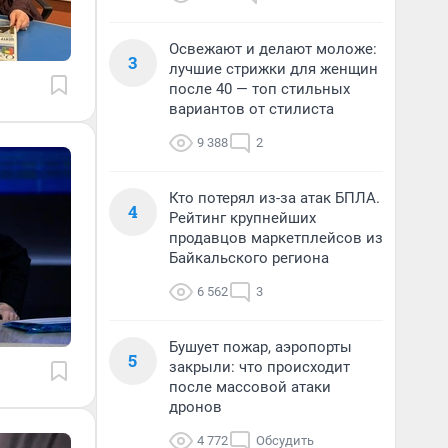
Освежают и делают моложе:
3
лучшие стрижки для женщин
после 40 — топ стильных
вариантов от стилиста
9 388
2
Кто потерял из-за атак БПЛА.
4
Рейтинг крупнейших
продавцов маркетплейсов из
Байкальского региона
6 562
3
Бушует пожар, аэропорты
5
закрыли: что происходит
после массовой атаки
дронов
4 772
Обсудить