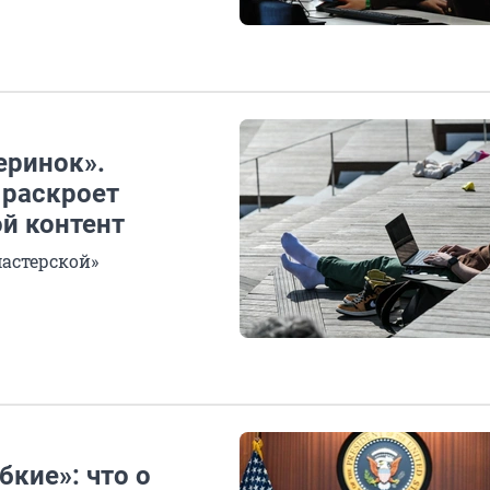
еринок».
 раскроет
й контент
астерской»
бкие»: что о