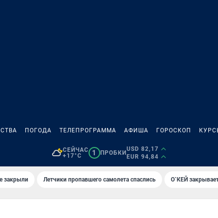
СТВА
ПОГОДА
ТЕЛЕПРОГРАММА
АФИША
ГОРОСКОП
КУРС
USD 82,17
СЕЙЧАС
1
ПРОБКИ
+17°C
EUR 94,84
е закрыли
Летчики пропавшего самолета спаслись
О`КЕЙ закрывает