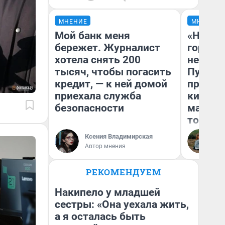
МНЕНИЕ
МНЕНИЕ
Мой банк меня
«Нет н
бережет. Журналист
городов
хотела снять 200
недофи
тысяч, чтобы погасить
Путеше
кредит, — к ней домой
проеха
приехала служба
киломе
безопасности
машине
того
Ксения Владимирская
Ек
Автор мнения
РЕКОМЕНДУЕМ
Накипело у младшей
сестры: «Она уехала жить,
а я осталась быть