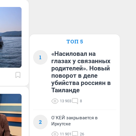
ТОП 5
«Насиловал на
1
глазах у связанных
родителей». Новый
поворот в деле
убийства россиян в
Таиланде
13 903
8
О`КЕЙ закрывается в
2
Иркутске
11 901
26