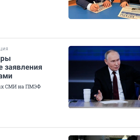
ЯЦИЯ
ары
е заявления
тами
ых СМИ на ПМЭФ