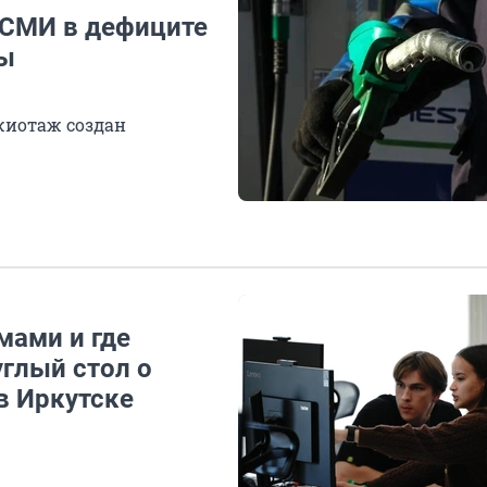
 СМИ в дефиците
ты
жиотаж создан
мами и где
глый стол о
в Иркутске