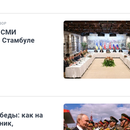
ЗОР
е СМИ
в Стамбуле
беды: как на
ник,