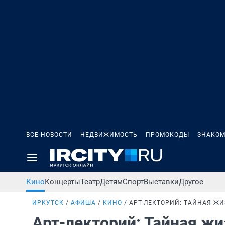
ВСЕ НОВОСТИ
НЕДВИЖИМОСТЬ
ПРОМОКОДЫ
ЗНАКОМ
Кино
Концерты
Театр
Детям
Спорт
Выставки
Другое
ИРКУТСК
АФИША
КИНО
АРТ-ЛЕКТОРИЙ: ТАЙНАЯ Ж
Арт-лекторий: Тайная ж