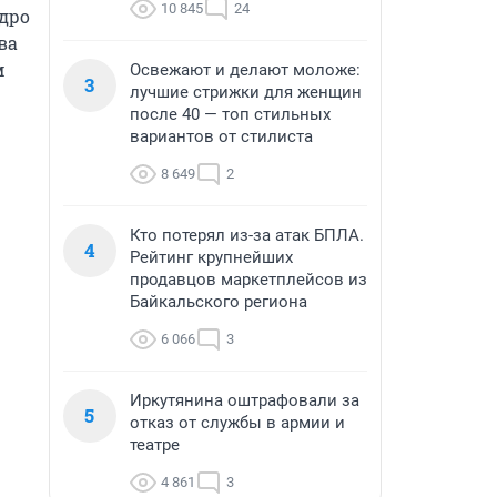
10 845
24
дро 
а 
 
Освежают и делают моложе:
3
лучшие стрижки для женщин
после 40 — топ стильных
вариантов от стилиста
8 649
2
Кто потерял из-за атак БПЛА.
4
Рейтинг крупнейших
продавцов маркетплейсов из
Байкальского региона
6 066
3
Иркутянина оштрафовали за
5
отказ от службы в армии и
театре
4 861
3