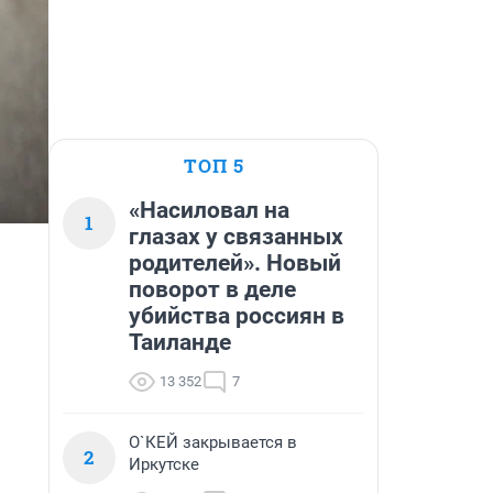
ТОП 5
«Насиловал на
1
глазах у связанных
родителей». Новый
поворот в деле
убийства россиян в
Таиланде
13 352
7
О`КЕЙ закрывается в
2
Иркутске