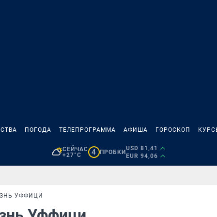
СТВА
ПОГОДА
ТЕЛЕПРОГРАММА
АФИША
ГОРОСКОП
КУРС
USD 81,41
СЕЙЧАС
4
ПРОБКИ
+27°C
EUR 94,06
ИЗНЬ УФФИЦИ
изнь Уффици