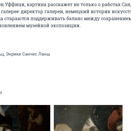
ен Уффици, картина расскажет не только о работах Сан
 галерее: директор галереи, немецкий историк искусств
а стараются поддерживать баланс между сохранением
бновлением музейной экспозиции.
ьц, Энрике Санчес Ланш
zi