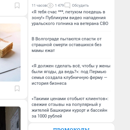
11 часов
1 479
Обсудить
«Я тебя счас ***, петухом поедешь в
зону!» Публикуем видео нападения
уральского гопника на ветерана СВО
В Волгограде пытаются спасти от
страшной смерти оставшихся без
мамы ежат
«Я должен сделать всё, чтобы у жены
были ягоды, да ведь?»: под Пермью
семья создала клубничную ферму —
история бизнеса
«Такими ценами отобьют клиентов»:
свежие отзывы на популярный у
жителей Башкирии курорт и бассейн
за 1000 рублей
ПРОМОКОДЫ