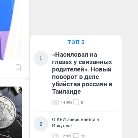
ТОП 5
«Насиловал на
1
глазах у связанных
родителей». Новый
поворот в деле
убийства россиян в
Таиланде
14 498
8
О`КЕЙ закрывается в
2
Иркутске
12 950
26