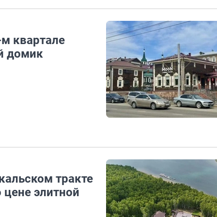
-м квартале
й домик
йкальском тракте
 цене элитной