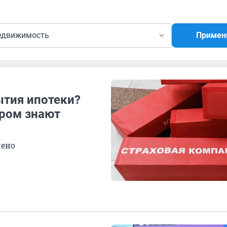
едвижимость
Примен
ытия ипотеки?
ором знают
чено