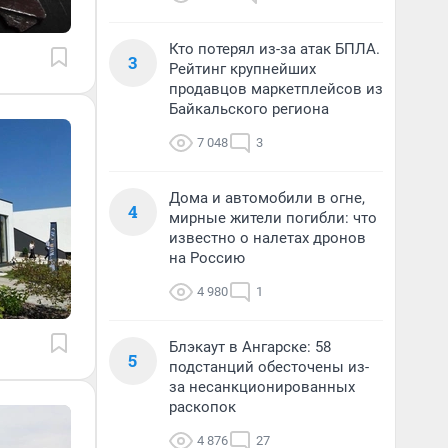
Кто потерял из-за атак БПЛА.
3
Рейтинг крупнейших
продавцов маркетплейсов из
Байкальского региона
7 048
3
Дома и автомобили в огне,
4
мирные жители погибли: что
известно о налетах дронов
на Россию
4 980
1
Блэкаут в Ангарске: 58
5
подстанций обесточены из-
за несанкционированных
раскопок
4 876
27