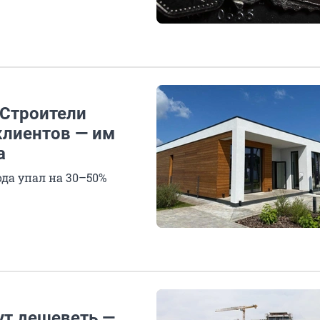
 Строители
клиентов — им
а
да упал на 30–50%
ут дешеветь —