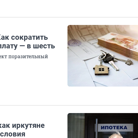
Как сократить
плату — в шесть
фект поразительный
как иркутяне
словия