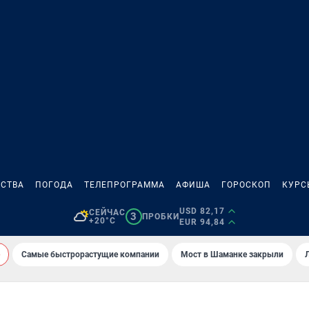
СТВА
ПОГОДА
ТЕЛЕПРОГРАММА
АФИША
ГОРОСКОП
КУРС
USD 82,17
СЕЙЧАС
3
ПРОБКИ
+20°C
EUR 94,84
Самые быстрорастущие компании
Мост в Шаманке закрыли