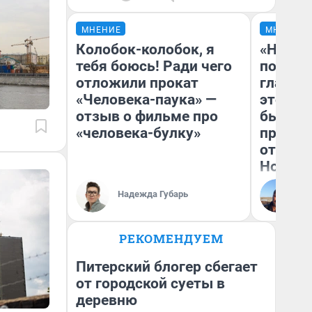
МНЕНИЕ
МНЕНИЕ
Колобок-колобок, я
«Никог
тебя боюсь! Ради чего
победи
отложили прокат
главны
«Человека-паука» —
этого г
отзыв о фильме про
бьет р
«человека-булку»
прокат
отзыв 
Нолана
Ст
Надежда Губарь
Эк
РЕКОМЕНДУЕМ
Питерский блогер сбегает
от городской суеты в
деревню