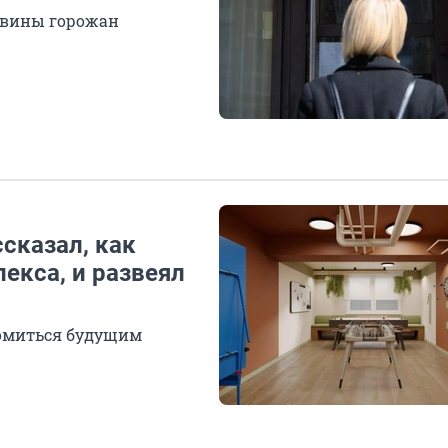
ловины горожан
сказал, как
екса, и развеял
комиться будущим