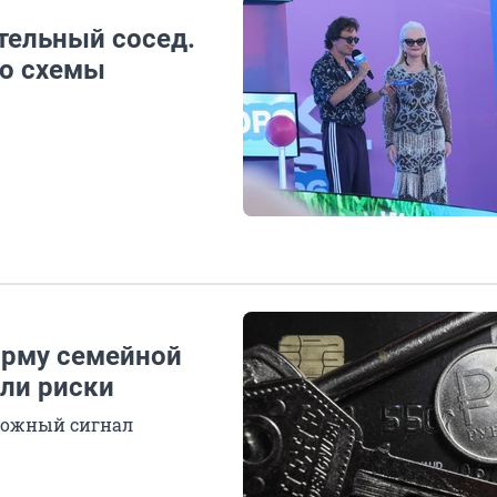
тельный сосед.
о схемы
орму семейной
али риски
вожный сигнал