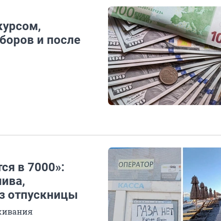
курсом,
боров и после
ся в 7000»:
ива,
аз отпускницы
ыживания