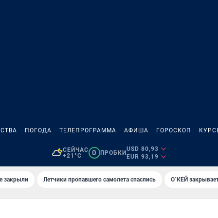
СТВА
ПОГОДА
ТЕЛЕПРОГРАММА
АФИША
ГОРОСКОП
КУРС
USD 80,93
СЕЙЧАС
0
ПРОБКИ
+21°C
EUR 93,19
е закрыли
Летчики пропавшего самолета спаслись
О`КЕЙ закрывает