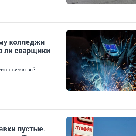
ему колледжи
а ли сварщики
тановится всё
равки пустые.