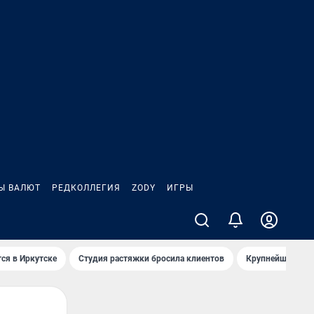
Ы ВАЛЮТ
РЕДКОЛЛЕГИЯ
ZODY
ИГРЫ
ся в Иркутске
Студия растяжки бросила клиентов
Крупнейшие про