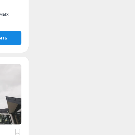
емых
ить