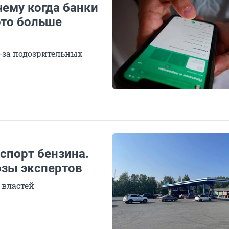
чему когда банки
это больше
з-за подозрительных
кспорт бензина.
озы экспертов
 властей