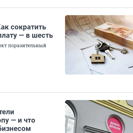
Как сократить
плату — в шесть
фект поразительный
тели
пу — и что
 бизнесом