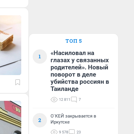
ТОП 5
«Насиловал на
1
глазах у связанных
родителей». Новый
поворот в деле
убийства россиян в
Таиланде
12 811
7
О`КЕЙ закрывается в
2
Иркутске
9 578
23