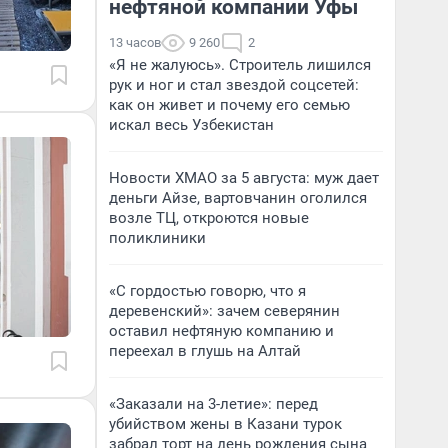
нефтяной компании Уфы
13 часов
9 260
2
«Я не жалуюсь». Строитель лишился
рук и ног и стал звездой соцсетей:
как он живет и почему его семью
искал весь Узбекистан
Новости ХМАО за 5 августа: муж дает
деньги Айзе, вартовчанин оголился
возле ТЦ, откроются новые
поликлиники
«С гордостью говорю, что я
деревенский»: зачем северянин
оставил нефтяную компанию и
переехал в глушь на Алтай
«Заказали на 3-летие»: перед
убийством жены в Казани турок
забрал торт на день рождения сына