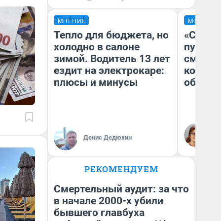
МНЕНИЕ
МНЕНИЕ
Тепло для бюджета, но
«Спутал
холодно в салоне
пургу».
зимой. Водитель 13 лет
смерте
ездит на электрокаре:
которы
плюсы и минусы
обнару
Ир
Гл
Денис Дедюхин
«Р
Во
РЕКОМЕНДУЕМ
Смертельный аудит: за что
в начале 2000-х убили
бывшего главбуха