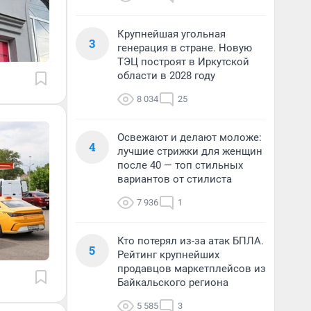
Крупнейшая угольная
3
генерация в стране. Новую
ТЭЦ построят в Иркутской
области в 2028 году
8 034
25
Освежают и делают моложе:
4
лучшие стрижки для женщин
после 40 — топ стильных
вариантов от стилиста
7 936
1
Кто потерял из-за атак БПЛА.
5
Рейтинг крупнейших
продавцов маркетплейсов из
Байкальского региона
5 585
3