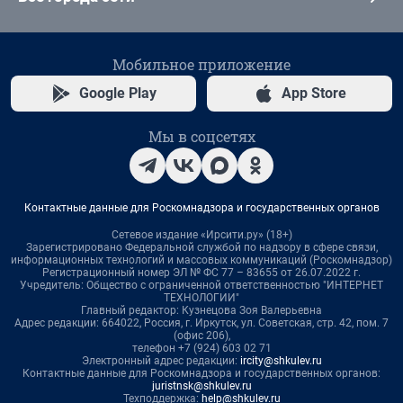
Мобильное приложение
Google Play
App Store
Мы в соцсетях
Контактные данные для Роскомнадзора и государственных органов
Сетевое издание «Ирсити.ру» (18+)
Зарегистрировано Федеральной службой по надзору в сфере связи,
информационных технологий и массовых коммуникаций (Роскомнадзор)
Регистрационный номер ЭЛ № ФС 77 – 83655 от 26.07.2022 г.
Учредитель: Общество с ограниченной ответственностью "ИНТЕРНЕТ
ТЕХНОЛОГИИ"
Главный редактор: Кузнецова Зоя Валерьевна
Адрес редакции: 664022, Россия, г. Иркутск, ул. Советская, стр. 42, пом. 7
(офис 206),
телефон +7 (924) 603 02 71
Электронный адрес редакции:
ircity@shkulev.ru
Контактные данные для Роскомнадзора и государственных органов:
juristnsk@shkulev.ru
Техподдержка:
help@shkulev.ru