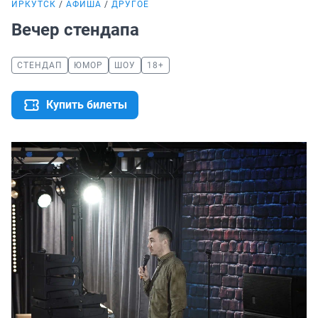
ИРКУТСК
АФИША
ДРУГОЕ
Вечер стендапа
СТЕНДАП
ЮМОР
ШОУ
18+
Купить билеты