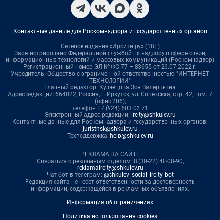
Контактные данные для Роскомнадзора и государственных органов
Сетевое издание «Ирсити.ру» (18+)
Зарегистрировано Федеральной службой по надзору в сфере связи,
информационных технологий и массовых коммуникаций (Роскомнадзор)
Регистрационный номер ЭЛ № ФС 77 – 83655 от 26.07.2022 г.
Учредитель: Общество с ограниченной ответственностью "ИНТЕРНЕТ
ТЕХНОЛОГИИ"
Главный редактор: Кузнецова Зоя Валерьевна
Адрес редакции: 664022, Россия, г. Иркутск, ул. Советская, стр. 42, пом. 7
(офис 206),
телефон +7 (924) 603 02 71
Электронный адрес редакции:
ircity@shkulev.ru
Контактные данные для Роскомнадзора и государственных органов:
juristnsk@shkulev.ru
Техподдержка:
help@shkulev.ru
РЕКЛАМА НА САЙТЕ
Связаться с рекламным отделом: 8 (30-22) 40-08-90,
reklamaircity@shkulev.ru
Чат-бот в телеграм:
@shkulev_social_ircity_bot
Редакция сайта не несет ответственности за достоверность
информации, содержащейся в рекламных объявлениях.
Информация об ограничениях
Политика использования cookies