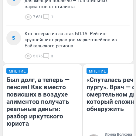
для женщин после 40 — топ стильных
вариантов от стилиста
7 631
1
Кто потерял из-за атак БПЛА. Рейтинг
5
крупнейших продавцов маркетплейсов из
Байкальского региона
5 376
3
МНЕНИЕ
МНЕНИЕ
Был долг, а теперь —
«Спуталась речь
пенсия! Как вместо
пургу». Врач — о
повисших в воздухе
смертельном ди
алиментов получать
который сложн
реальные деньги:
обнаружить
разбор иркутского
юриста
Ирина Волкова