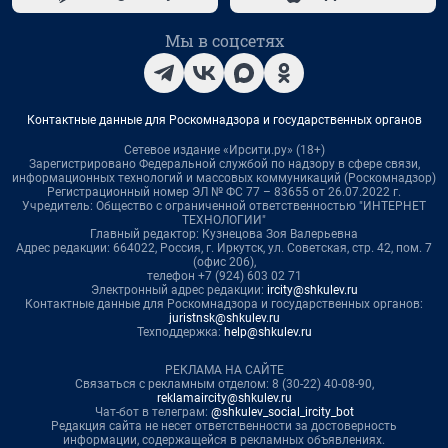
Мы в соцсетях
Контактные данные для Роскомнадзора и государственных органов
Сетевое издание «Ирсити.ру» (18+)
Зарегистрировано Федеральной службой по надзору в сфере связи,
информационных технологий и массовых коммуникаций (Роскомнадзор)
Регистрационный номер ЭЛ № ФС 77 – 83655 от 26.07.2022 г.
Учредитель: Общество с ограниченной ответственностью "ИНТЕРНЕТ
ТЕХНОЛОГИИ"
Главный редактор: Кузнецова Зоя Валерьевна
Адрес редакции: 664022, Россия, г. Иркутск, ул. Советская, стр. 42, пом. 7
(офис 206),
телефон +7 (924) 603 02 71
Электронный адрес редакции:
ircity@shkulev.ru
Контактные данные для Роскомнадзора и государственных органов:
juristnsk@shkulev.ru
Техподдержка:
help@shkulev.ru
РЕКЛАМА НА САЙТЕ
Связаться с рекламным отделом: 8 (30-22) 40-08-90,
reklamaircity@shkulev.ru
Чат-бот в телеграм:
@shkulev_social_ircity_bot
Редакция сайта не несет ответственности за достоверность
информации, содержащейся в рекламных объявлениях.