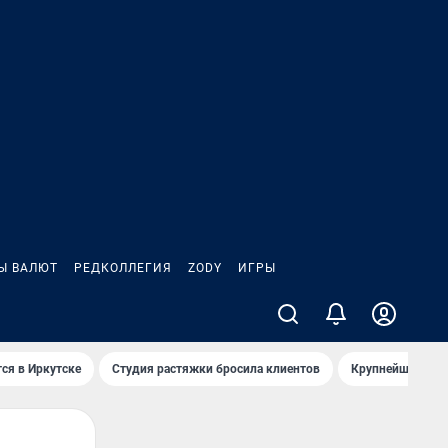
Ы ВАЛЮТ
РЕДКОЛЛЕГИЯ
ZODY
ИГРЫ
ся в Иркутске
Студия растяжки бросила клиентов
Крупнейшие про