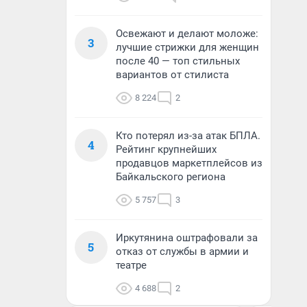
Освежают и делают моложе:
3
лучшие стрижки для женщин
после 40 — топ стильных
вариантов от стилиста
8 224
2
Кто потерял из-за атак БПЛА.
4
Рейтинг крупнейших
продавцов маркетплейсов из
Байкальского региона
5 757
3
Иркутянина оштрафовали за
5
отказ от службы в армии и
театре
4 688
2