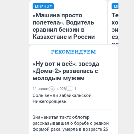
МНЕНИЕ
МНЕНИЕ
«Машина просто
Тепло 
полетела». Водитель
холодн
сравнил бензин в
зимой.
Казахстане и России
ездит н
плюсы 
РЕКОМЕНДУЕМ
«Ну вот и всё»: звезда
«Дома-2» развелась с
молодым мужем
Анатолий Кузнецов
Д
11 часов
4 028
1
Соль земли забайкальской.
Нижегородцевы
Знаменитая тикток-блогер,
рассказывавшая о борьбе с редкой
формой рака, умерла в возрасте 26