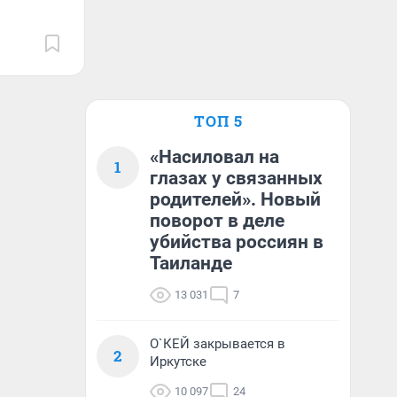
ТОП 5
«Насиловал на
1
глазах у связанных
родителей». Новый
поворот в деле
убийства россиян в
Таиланде
13 031
7
О`КЕЙ закрывается в
2
Иркутске
10 097
24