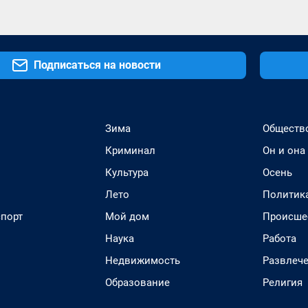
Подписаться на новости
Зима
Обществ
Криминал
Он и она
Культура
Осень
Лето
Политик
спорт
Мой дом
Происше
Наука
Работа
Недвижимость
Развлеч
Образование
Религия