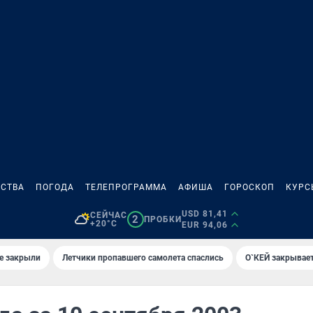
СТВА
ПОГОДА
ТЕЛЕПРОГРАММА
АФИША
ГОРОСКОП
КУРС
USD 81,41
СЕЙЧАС
2
ПРОБКИ
+20°C
EUR 94,06
е закрыли
Летчики пропавшего самолета спаслись
О`КЕЙ закрывает