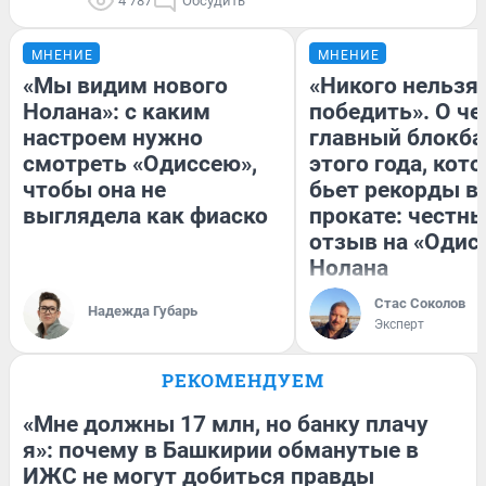
4 787
Обсудить
МНЕНИЕ
МНЕНИЕ
«Мы видим нового
«Никого нельзя
Нолана»: с каким
победить». О ч
настроем нужно
главный блокба
смотреть «Одиссею»,
этого года, кот
чтобы она не
бьет рекорды в
выглядела как фиаско
прокате: честн
отзыв на «Одис
Нолана
Стас Соколов
Надежда Губарь
Эксперт
РЕКОМЕНДУЕМ
«Мне должны 17 млн, но банку плачу
я»: почему в Башкирии обманутые в
ИЖС не могут добиться правды