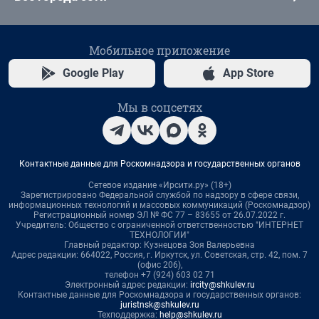
Мобильное приложение
Google Play
App Store
Мы в соцсетях
Контактные данные для Роскомнадзора и государственных органов
Сетевое издание «Ирсити.ру» (18+)
Зарегистрировано Федеральной службой по надзору в сфере связи,
информационных технологий и массовых коммуникаций (Роскомнадзор)
Регистрационный номер ЭЛ № ФС 77 – 83655 от 26.07.2022 г.
Учредитель: Общество с ограниченной ответственностью "ИНТЕРНЕТ
ТЕХНОЛОГИИ"
Главный редактор: Кузнецова Зоя Валерьевна
Адрес редакции: 664022, Россия, г. Иркутск, ул. Советская, стр. 42, пом. 7
(офис 206),
телефон +7 (924) 603 02 71
Электронный адрес редакции:
ircity@shkulev.ru
Контактные данные для Роскомнадзора и государственных органов:
juristnsk@shkulev.ru
Техподдержка:
help@shkulev.ru