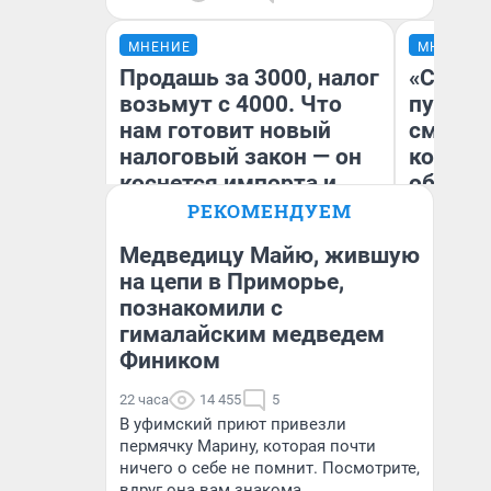
МНЕНИЕ
МНЕНИЕ
Продашь за 3000, налог
«Спутал
возьмут с 4000. Что
пургу».
нам готовит новый
смерте
налоговый закон — он
которы
коснется импорта и
обнару
даже репетиторов
РЕКОМЕНДУЕМ
Медведицу Майю, жившую
Ир
на цепи в Приморье,
Гл
познакомили с
Анастасия Завгородняя
«Р
Во
гималайским медведем
Фиником
22 часа
14 455
5
В уфимский приют привезли
пермячку Марину, которая почти
ничего о себе не помнит. Посмотрите,
вдруг она вам знакома