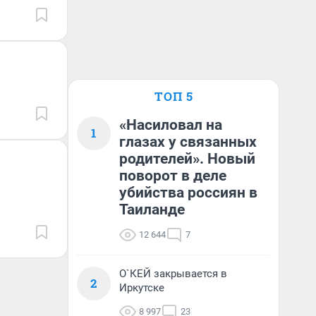
ТОП 5
«Насиловал на
1
глазах у связанных
родителей». Новый
поворот в деле
убийства россиян в
Таиланде
12 644
7
О`КЕЙ закрывается в
2
Иркутске
8 997
23