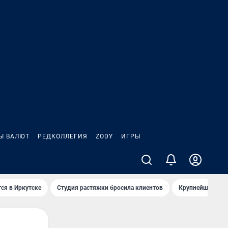
Ы ВАЛЮТ
РЕДКОЛЛЕГИЯ
ZODY
ИГРЫ
ся в Иркутске
Студия растяжки бросила клиентов
Крупнейшие про