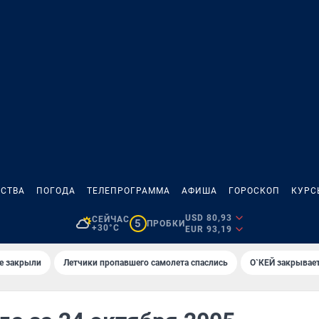
СТВА
ПОГОДА
ТЕЛЕПРОГРАММА
АФИША
ГОРОСКОП
КУРС
USD 80,93
СЕЙЧАС
5
ПРОБКИ
+30°C
EUR 93,19
е закрыли
Летчики пропавшего самолета спаслись
О`КЕЙ закрывает