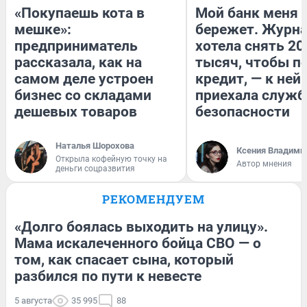
«Покупаешь кота в
Мой банк меня
мешке»:
бережет. Журн
предприниматель
хотела снять 20
рассказала, как на
тысяч, чтобы п
самом деле устроен
кредит, — к ней
бизнес со складами
приехала служб
дешевых товаров
безопасности
Наталья Шорохова
Ксения Владими
Открыла кофейную точку на
Автор мнения
деньги соцразвития
РЕКОМЕНДУЕМ
«Долго боялась выходить на улицу».
Мама искалеченного бойца СВО — о
том, как спасает сына, который
разбился по пути к невесте
5 августа
35 995
88