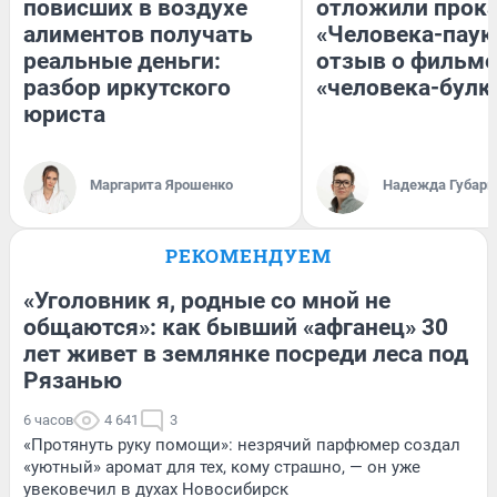
повисших в воздухе
отложили прок
алиментов получать
«Человека-паук
реальные деньги:
отзыв о фильме
разбор иркутского
«человека-булк
юриста
Маргарита Ярошенко
Надежда Губарь
РЕКОМЕНДУЕМ
«Уголовник я, родные со мной не
общаются»: как бывший «афганец» 30
лет живет в землянке посреди леса под
Рязанью
6 часов
4 641
3
«Протянуть руку помощи»: незрячий парфюмер создал
«уютный» аромат для тех, кому страшно, — он уже
увековечил в духах Новосибирск