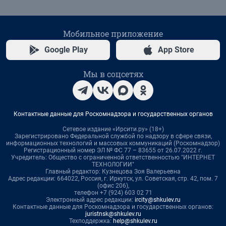
Мобильное приложение
Google Play
App Store
Мы в соцсетях
Контактные данные для Роскомнадзора и государственных органов
Сетевое издание «Ирсити.ру» (18+)
Зарегистрировано Федеральной службой по надзору в сфере связи,
информационных технологий и массовых коммуникаций (Роскомнадзор)
Регистрационный номер ЭЛ № ФС 77 – 83655 от 26.07.2022 г.
Учредитель: Общество с ограниченной ответственностью "ИНТЕРНЕТ
ТЕХНОЛОГИИ"
Главный редактор: Кузнецова Зоя Валерьевна
Адрес редакции: 664022, Россия, г. Иркутск, ул. Советская, стр. 42, пом. 7
(офис 206),
телефон +7 (924) 603 02 71
Электронный адрес редакции:
ircity@shkulev.ru
Контактные данные для Роскомнадзора и государственных органов:
juristnsk@shkulev.ru
Техподдержка:
help@shkulev.ru