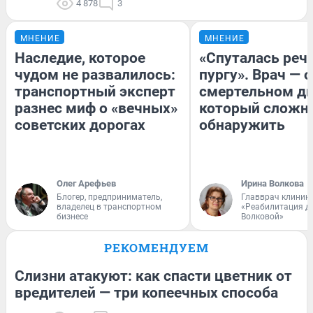
4 878
3
МНЕНИЕ
МНЕНИЕ
Наследие, которое
«Спуталась речь
чудом не развалилось:
пургу». Врач — о
транспортный эксперт
смертельном ди
разнес миф о «вечных»
который сложн
советских дорогах
обнаружить
Олег Арефьев
Ирина Волкова
Блогер, предприниматель,
Главврач клиник
владелец в транспортном
«Реабилитация д
бизнесе
Волковой»
РЕКОМЕНДУЕМ
Слизни атакуют: как спасти цветник от
вредителей — три копеечных способа