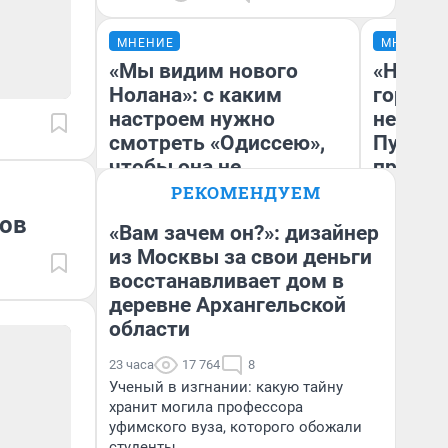
МНЕНИЕ
МНЕНИЕ
«Мы видим нового
«Нет н
Нолана»: с каким
городов
настроем нужно
недофи
смотреть «Одиссею»,
Путеше
чтобы она не
проеха
выглядела как фиаско
киломе
РЕКОМЕНДУЕМ
машине
ров
«Вам зачем он?»: дизайнер
того
из Москвы за свои деньги
восстанавливает дом в
Надежда Губарь
Ек
деревне Архангельской
области
23 часа
17 764
8
Ученый в изгнании: какую тайну
хранит могила профессора
уфимского вуза, которого обожали
студенты