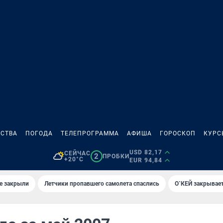
СТВА
ПОГОДА
ТЕЛЕПРОГРАММА
АФИША
ГОРОСКОП
КУРС
USD 82,17
СЕЙЧАС
2
ПРОБКИ
+20°C
EUR 94,84
е закрыли
Летчики пропавшего самолета спаслись
О`КЕЙ закрывает