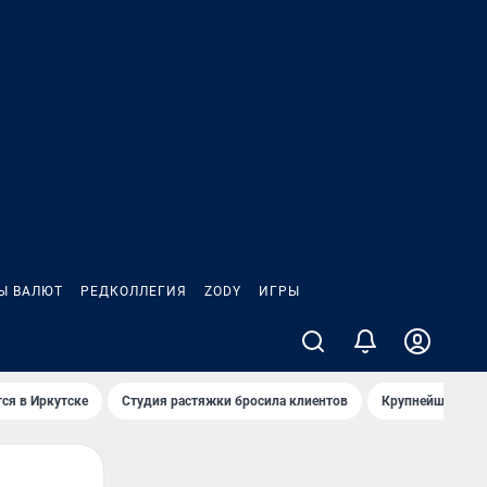
Ы ВАЛЮТ
РЕДКОЛЛЕГИЯ
ZODY
ИГРЫ
ся в Иркутске
Студия растяжки бросила клиентов
Крупнейшие про