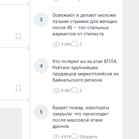
Освежают и делают моложе:
3
лучшие стрижки для женщин
после 40 — топ стильных
вариантов от стилиста
9 264
2
Кто потерял из-за атак БПЛА.
4
Рейтинг крупнейших
продавцов маркетплейсов из
Байкальского региона
6 387
3
Бушует пожар, аэропорты
5
закрыли: что происходит
после массовой атаки
дронов
4 676
Обсудить