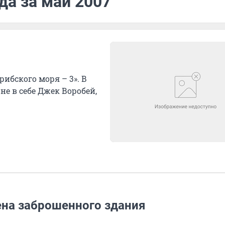
да за май 2007
ибского моря – 3». В
не в себе Джек Воробей,
тена заброшенного здания