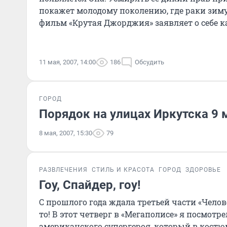
покажет молодому поколению, где раки зим
фильм «Крутая Джорджия» заявляет о себе 
комедия. В особенн
11 мая, 2007, 14:00
186
Обсудить
ГОРОД
Порядок на улицах Иркутска 9
8 мая, 2007, 15:30
79
РАЗВЛЕЧЕНИЯ
СТИЛЬ И КРАСОТА
ГОРОД
ЗДОРОВЬЕ
Гоу, Спайдер, гоу!
С прошлого года ждала третьей части «Челов
то! В этот четверг в «Мегаполисе» я посмот
американского супергероя, который в костю