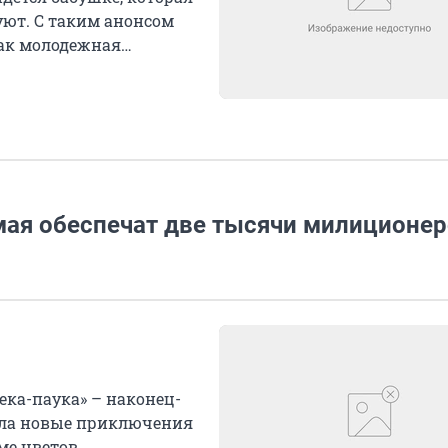
уют. С таким анонсом
как молодежная
 мая обеспечат две тысячи милиционе
ека-паука» – наконец-
рела новые приключения
ме цветов