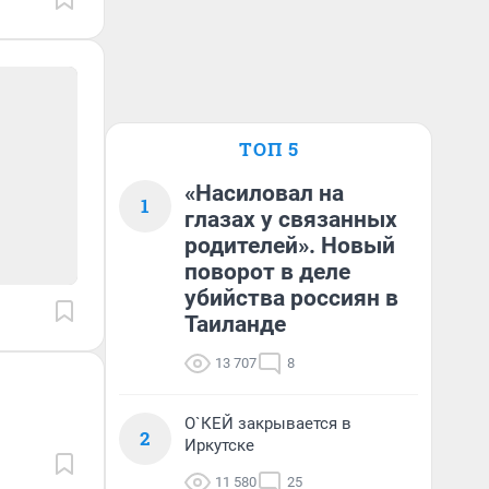
ТОП 5
«Насиловал на
1
глазах у связанных
родителей». Новый
поворот в деле
убийства россиян в
Таиланде
13 707
8
О`КЕЙ закрывается в
2
Иркутске
11 580
25