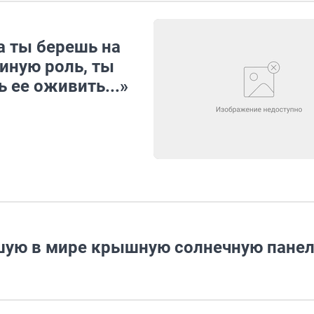
а ты берешь на
 иную роль, ты
 ее оживить...»
шую в мире крышную солнечную пане