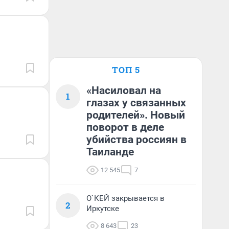
ТОП 5
«Насиловал на
1
глазах у связанных
родителей». Новый
поворот в деле
убийства россиян в
Таиланде
12 545
7
О`КЕЙ закрывается в
2
Иркутске
8 643
23