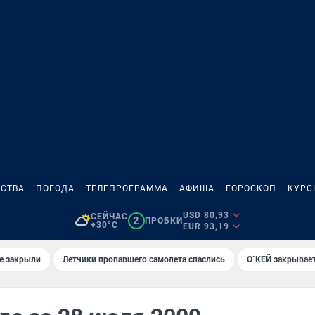
СТВА
ПОГОДА
ТЕЛЕПРОГРАММА
АФИША
ГОРОСКОП
КУРС
USD 80,93
СЕЙЧАС
2
ПРОБКИ
+30°C
EUR 93,19
е закрыли
Летчики пропавшего самолета спаслись
О`КЕЙ закрывает