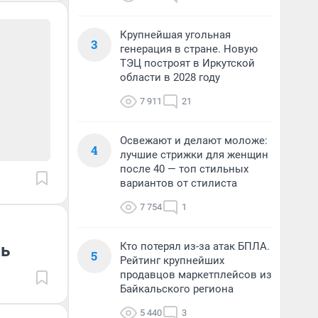
Крупнейшая угольная
3
генерация в стране. Новую
ТЭЦ построят в Иркутской
области в 2028 году
7 911
21
Освежают и делают моложе:
4
лучшие стрижки для женщин
после 40 — топ стильных
вариантов от стилиста
7 754
1
Кто потерял из-за атак БПЛА.
ль
5
Рейтинг крупнейших
продавцов маркетплейсов из
Байкальского региона
5 440
3