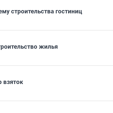
ему строительства гостиниц
троительство жилья
р взяток