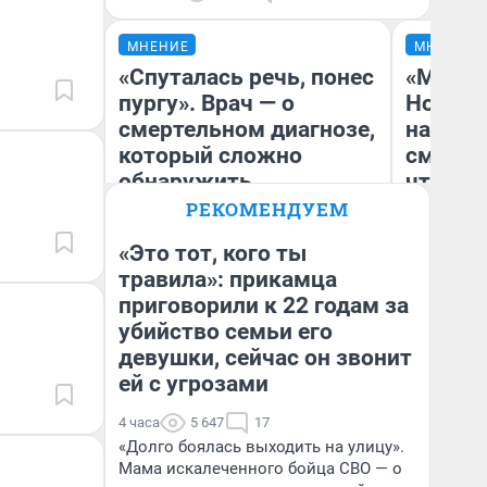
МНЕНИЕ
МНЕНИЕ
«Спуталась речь, понес
«Мы ви
пургу». Врач — о
Нолана
смертельном диагнозе,
настро
который сложно
смотре
обнаружить
чтобы 
выгляд
РЕКОМЕНДУЕМ
«Это тот, кого ты
Ирина Волкова
травила»: прикамца
Главврач клиники
приговорили к 22 годам за
На
«Реабилитация доктора
Волковой»
убийство семьи его
девушки, сейчас он звонит
ей с угрозами
4 часа
5 647
17
«Долго боялась выходить на улицу».
Мама искалеченного бойца СВО — о