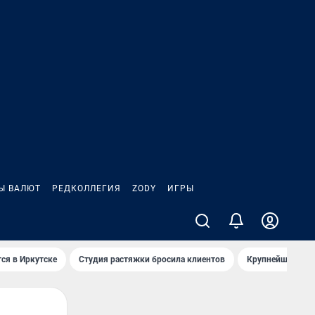
Ы ВАЛЮТ
РЕДКОЛЛЕГИЯ
ZODY
ИГРЫ
ся в Иркутске
Студия растяжки бросила клиентов
Крупнейшие про