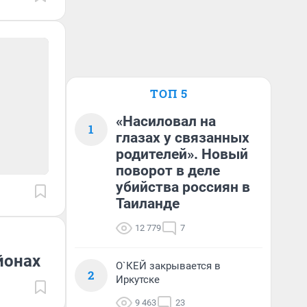
ТОП 5
«Насиловал на
1
глазах у связанных
родителей». Новый
поворот в деле
убийства россиян в
Таиланде
12 779
7
йонах
О`КЕЙ закрывается в
2
Иркутске
9 463
23