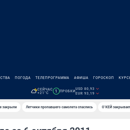
СТВА
ПОГОДА
ТЕЛЕПРОГРАММА
АФИША
ГОРОСКОП
КУРС
USD 80,93
СЕЙЧАС
1
ПРОБКИ
+21°C
EUR 93,19
е закрыли
Летчики пропавшего самолета спаслись
О`КЕЙ закрывает