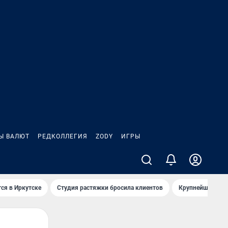
Ы ВАЛЮТ
РЕДКОЛЛЕГИЯ
ZODY
ИГРЫ
ся в Иркутске
Студия растяжки бросила клиентов
Крупнейшие про