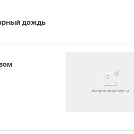
еорный дождь
азом