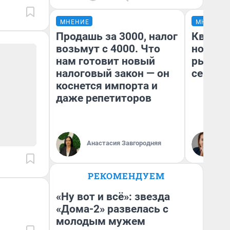
МНЕНИЕ
МНЕНИЕ
Продашь за 3000, налог
Кварти
возьмут с 4000. Что
но деш
нам готовит новый
рынок 
налоговый закон — он
сейчас
коснется импорта и
даже репетиторов
Ек
Анастасия Завгородняя
ди
не
РЕКОМЕНДУЕМ
«Ну вот и всё»: звезда
«Дома-2» развелась с
молодым мужем