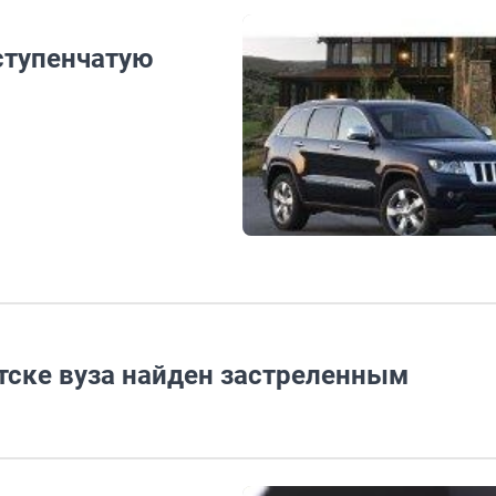
-ступенчатую
тске вуза найден застреленным