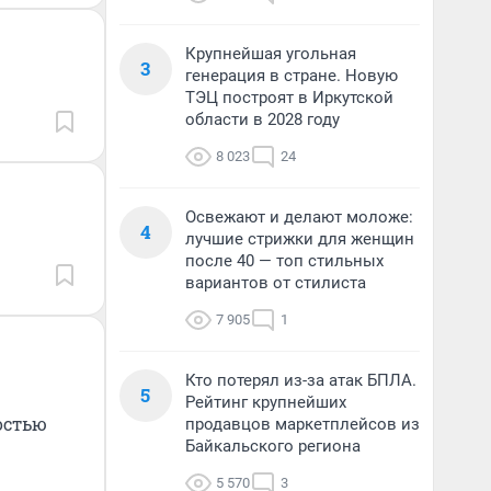
Крупнейшая угольная
3
генерация в стране. Новую
ТЭЦ построят в Иркутской
области в 2028 году
8 023
24
Освежают и делают моложе:
4
лучшие стрижки для женщин
после 40 — топ стильных
вариантов от стилиста
7 905
1
Кто потерял из-за атак БПЛА.
5
Рейтинг крупнейших
остью
продавцов маркетплейсов из
Байкальского региона
5 570
3