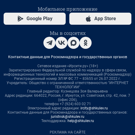
Мобильное приложение
Google Play
App Store
Мы в соцсетях
Контактные данные для Роскомнадзора и государственных органов
Сетевое издание «Ирсити.ру» (18+)
Зарегистрировано Федеральной службой по надзору в сфере связи,
информационных технологий и массовых коммуникаций (Роскомнадзор)
Регистрационный номер ЭЛ № ФС 77 – 83655 от 26.07.2022 г.
Учредитель: Общество с ограниченной ответственностью "ИНТЕРНЕТ
ТЕХНОЛОГИИ"
Главный редактор: Кузнецова Зоя Валерьевна
Адрес редакции: 664022, Россия, г. Иркутск, ул. Советская, стр. 42, пом. 7
(офис 206),
телефон +7 (924) 603 02 71
Электронный адрес редакции:
ircity@shkulev.ru
Контактные данные для Роскомнадзора и государственных органов:
juristnsk@shkulev.ru
Техподдержка:
help@shkulev.ru
РЕКЛАМА НА САЙТЕ