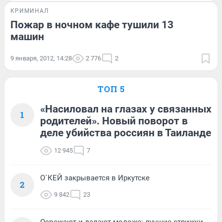
КРИМИНАЛ
Пожар в ночном кафе тушили 13
машин
9 января, 2012, 14:28
2 776
2
ТОП 5
«Насиловал на глазах у связанных
1
родителей». Новый поворот в
деле убийства россиян в Таиланде
12 945
7
О`КЕЙ закрывается в Иркутске
2
9 842
23
Освежают и делают моложе: лучшие стрижки