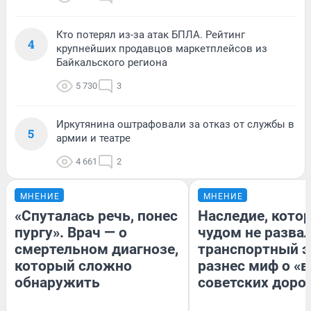
Кто потерял из-за атак БПЛА. Рейтинг
4
крупнейших продавцов маркетплейсов из
Байкальского региона
5 730
3
Иркутянина оштрафовали за отказ от службы в
5
армии и театре
4 661
2
МНЕНИЕ
МНЕНИЕ
«Спуталась речь, понес
Наследие, кото
пургу». Врач — о
чудом не разва
смертельном диагнозе,
транспортный э
который сложно
разнес миф о «
обнаружить
советских доро