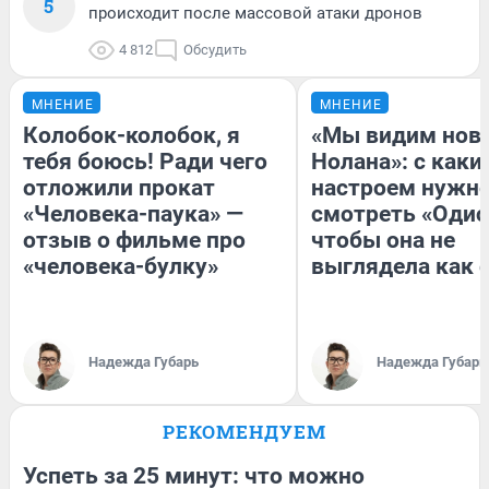
5
происходит после массовой атаки дронов
4 812
Обсудить
МНЕНИЕ
МНЕНИЕ
Колобок-колобок, я
«Мы видим нов
тебя боюсь! Ради чего
Нолана»: с каки
отложили прокат
настроем нужн
«Человека-паука» —
смотреть «Одис
отзыв о фильме про
чтобы она не
«человека-булку»
выглядела как 
Надежда Губарь
Надежда Губарь
РЕКОМЕНДУЕМ
Успеть за 25 минут: что можно