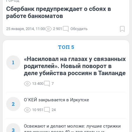
ГОРОД
Сбербанк предупреждает о сбоях в
работе банкоматов
25 января, 2014, 11:00
2 901
Обсудить
ТОП 5
«Насиловал на глазах у связанных
1
родителей». Новый поворот в
деле убийства россиян в Таиланде
13 400
7
О`КЕЙ закрывается в Иркутске
2
10 951
24
Освежают и делают моложе: лучшие стрижки
3
для женщин после 40 — топ стильных