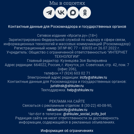
Мы в соцсетях
Контактные данные для Роскомнадзора и государственных органов
Сетевое издание «Ирсити.ру» (18+)
Зарегистрировано Федеральной службой по надзору в сфере связи,
информационных технологий и массовых коммуникаций (Роскомнадзор)
Регистрационный номер ЭЛ № ФС 77 – 83655 от 26.07.2022 г.
Учредитель: Общество с ограниченной ответственностью "ИНТЕРНЕТ
ТЕХНОЛОГИИ"
Главный редактор: Кузнецова Зоя Валерьевна
Адрес редакции: 664022, Россия, г. Иркутск, ул. Советская, стр. 42, пом. 7
(офис 206),
телефон +7 (924) 603 02 71
Электронный адрес редакции:
ircity@shkulev.ru
Контактные данные для Роскомнадзора и государственных органов:
juristnsk@shkulev.ru
Техподдержка:
help@shkulev.ru
РЕКЛАМА НА САЙТЕ
Связаться с рекламным отделом: 8 (30-22) 40-08-90,
reklamaircity@shkulev.ru
Чат-бот в телеграм:
@shkulev_social_ircity_bot
Редакция сайта не несет ответственности за достоверность
информации, содержащейся в рекламных объявлениях.
Информация об ограничениях