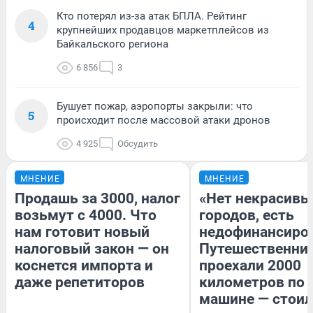
Кто потерял из-за атак БПЛА. Рейтинг
4
крупнейших продавцов маркетплейсов из
Байкальского региона
6 856
3
Бушует пожар, аэропорты закрыли: что
5
происходит после массовой атаки дронов
4 925
Обсудить
МНЕНИЕ
МНЕНИЕ
Продашь за 3000, налог
«Нет некрасивы
возьмут с 4000. Что
городов, есть
нам готовит новый
недофинансиро
налоговый закон — он
Путешественни
коснется импорта и
проехали 2000
даже репетиторов
километров по 
машине — стоил