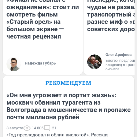
ожиданиями»: стоит ли
чудом не разва
смотреть фильм
транспортный э
«Старый орел» на
разнес миф о «
большом экране —
советских доро
честная рецензия
Олег Арефьев
Блогер, предприн
Надежда Губарь
владелец в тран
бизнесе
РЕКОМЕНДУЕМ
«Он мне угрожает и портит жизнь»:
москвич обвинил турагента из
Волгограда в мошенничестве и пропаже
почти миллиона рублей
8 августа
14 805
21
«Год преследовал и облил кислотой». Рассказ