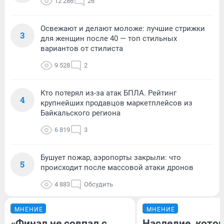
12 286
26
Освежают и делают моложе: лучшие стрижки
3
для женщин после 40 — топ стильных
вариантов от стилиста
9 528
2
Кто потерял из-за атак БПЛА. Рейтинг
4
крупнейших продавцов маркетплейсов из
Байкальского региона
6 819
3
Бушует пожар, аэропорты закрыли: что
5
происходит после массовой атаки дронов
4 883
Обсудить
МНЕНИЕ
МНЕНИЕ
«Финал не совпал с
Наследие, кото