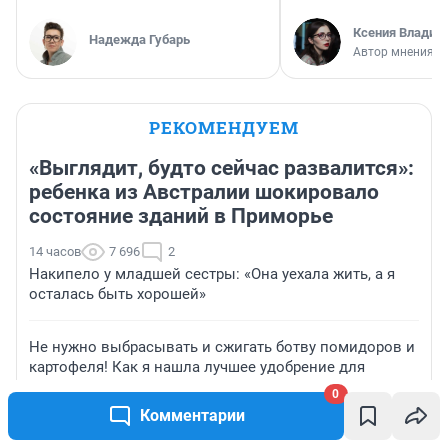
Ксения Владим
Надежда Губарь
Автор мнения
РЕКОМЕНДУЕМ
«Выглядит, будто сейчас развалится»:
ребенка из Австралии шокировало
состояние зданий в Приморье
14 часов
7 696
2
Накипело у младшей сестры: «Она уехала жить, а я
осталась быть хорошей»
Не нужно выбрасывать и сжигать ботву помидоров и
картофеля! Как я нашла лучшее удобрение для
яблони и малины
0
Комментарии
Вой сирен, злые туристы и грязь. Стоит ли ехать в