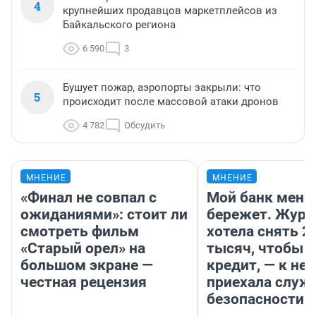
4
крупнейших продавцов маркетплейсов из
Байкальского региона
6 590
3
Бушует пожар, аэропорты закрыли: что
5
происходит после массовой атаки дронов
4 782
Обсудить
МНЕНИЕ
МНЕНИЕ
«Финал не совпал с
Мой банк меня
ожиданиями»: стоит ли
бережет. Журн
смотреть фильм
хотела снять 2
«Старый орел» на
тысяч, чтобы п
большом экране —
кредит, — к не
честная рецензия
приехала служ
безопасности